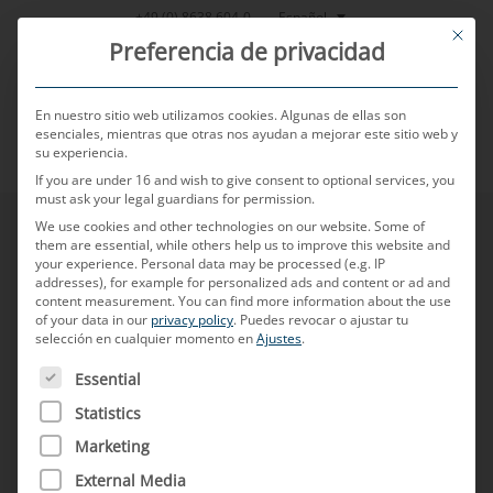
Saltar
Español
+49 (0) 8638 604-0
This bu
al
Preferencia de privacidad
contenido
En nuestro sitio web utilizamos cookies. Algunas de ellas son
esenciales, mientras que otras nos ayudan a mejorar este sitio web y
su experiencia.
MENU
If you are under 16 and wish to give consent to optional services, you
must ask your legal guardians for permission.
We use cookies and other technologies on our website. Some of
them are essential, while others help us to improve this website and
your experience.
Personal data may be processed (e.g. IP
addresses), for example for personalized ads and content or ad and
content measurement.
You can find more information about the use
of your data in our
privacy policy
.
Puedes revocar o ajustar tu
selección en cualquier momento en
Ajustes
.
A CONTINUACIÓN FIGURA UNA LISTA DE LOS GRUPOS D
Essential
Statistics
Marketing
External Media