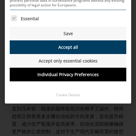
process personal data in surveillance programs without any existing
些系统对于车辆内各类电气及电子系统的联网至关重
possibility of legal action for Europeans.
要，从简单的照明系统到复杂的控制单元，乃至现代
THE FOLLOWING IS A LIST OF SERVICE GROUPS FOR WH
车载网络中的高速数据传输，均离不开它们。
Essential
现代车载网络中的角色
Save
在现代车载网络中，除了用于电力分配的布线外，数
Accept all
据传输布线的重要性日益凸显。尤其是随着基于以太
网的连接日益普及，以及自主驾驶和驾驶员辅助系统
Accept only essential cookies
（ADAS）所需的实时通信协议的引入，这些系统的
复杂性显著增加。
Individual Privacy Preferences
生产流程
Cookie Details
尽管诸如电缆切割等基础流程已基本实现自动化，但
直到几年前，线束的最终组装仍依赖手工操作。然而
趋势正朝着更多步骤自动化的方向发展，旨在提升精
度、减少生产瓶颈并提高效率。自动化流程能够确保
更严格的公差控制，这对于生产现代车辆所需的微型