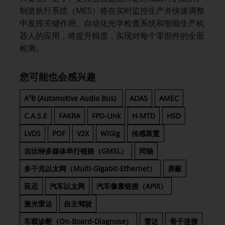
制造执行系统（MES）将在实时监控生产并快速调整
中发挥关键作用。自动化光学检查系统和智能生产机
器人的应用，将提升精度，实现对每个零部件的全面
检测。
您可能也会感兴趣
A²B (Automotive Audio Bus)
ADAS
AMEC
C.A.S.E
FAKRA
FPD-Link
H-MTD
HSD
LVDS
POF
V2X
WiGig
传感装置
吉比特多媒体串行链路（GMSL）
同轴
多千兆以太网（Multi-Gigabit-Ethernet）
屏蔽
延迟
汽车以太网
汽车像素链接（APIX）
激光雷达
自主驾驶
车载诊断（On-Board-Diagnose）
雷达
骨干连接