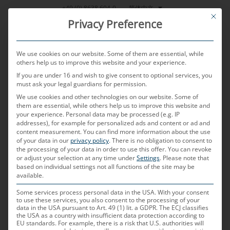
跳
简体中文
+49 (0) 8638 604-0
This bu
到
Privacy Preference
内
容
We use cookies on our website. Some of them are essential, while
others help us to improve this website and your experience.
If you are under 16 and wish to give consent to optional services, you
MENU
must ask your legal guardians for permission.
We use cookies and other technologies on our website. Some of
them are essential, while others help us to improve this website and
your experience.
Personal data may be processed (e.g. IP
POSTED ON
2025年4月3日
BY
MD ELEKTRONIK
addresses), for example for personalized ads and content or ad and
content measurement.
You can find more information about the use
电缆集束组装
of your data in our
privacy policy
.
There is no obligation to consent to
the processing of your data in order to use this offer.
You can revoke
or adjust your selection at any time under
Settings
.
Please note that
based on individual settings not all functions of the site may be
汽车行业的“电缆集束组装”是什么意
available.
思？
Some services process personal data in the USA. With your consent
to use these services, you also consent to the processing of your
汽车行业的电缆集束组装指的是专门生产和安装符合
data in the USA pursuant to Art. 49 (1) lit. a GDPR. The ECJ classifies
the USA as a country with insufficient data protection according to
行业特定要求和技术规范的电气连接和电缆系统。这
EU standards. For example, there is a risk that U.S. authorities will