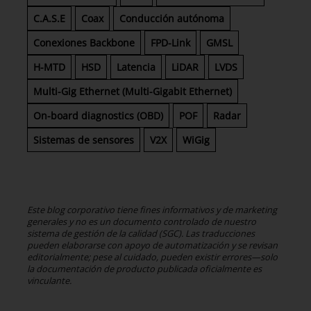
C.A.S.E
Coax
Conducción autónoma
Conexiones Backbone
FPD-Link
GMSL
H-MTD
HSD
Latencia
LiDAR
LVDS
Multi-Gig Ethernet (Multi-Gigabit Ethernet)
On-board diagnostics (OBD)
POF
Radar
Sistemas de sensores
V2X
WiGig
Este blog corporativo tiene fines informativos y de marketing
generales y no es un documento controlado de nuestro
sistema de gestión de la calidad (SGC). Las traducciones
pueden elaborarse con apoyo de automatización y se revisan
editorialmente; pese al cuidado, pueden existir errores—solo
la documentación de producto publicada oficialmente es
vinculante.