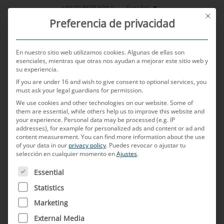
Saltar
Español
+49 (0) 8638 604-0
This bu
al
Preferencia de privacidad
contenido
En nuestro sitio web utilizamos cookies. Algunas de ellas son
esenciales, mientras que otras nos ayudan a mejorar este sitio web y
su experiencia.
MENU
If you are under 16 and wish to give consent to optional services, you
must ask your legal guardians for permission.
We use cookies and other technologies on our website. Some of
them are essential, while others help us to improve this website and
POSTED ON
17 DE FEBRERO DE 2026
BY
MD ELEKTRONIK
your experience.
Personal data may be processed (e.g. IP
addresses), for example for personalized ads and content or ad and
Confección de cables
content measurement.
You can find more information about the use
of your data in our
privacy policy
.
Puedes revocar o ajustar tu
selección en cualquier momento en
Ajustes
.
¿Qué significa «confección de cables»
A CONTINUACIÓN FIGURA UNA LISTA DE LOS GRUPOS D
Essential
en la industria de la automoción?
Statistics
La confección de cables en el ámbito
Marketing
automovilístico designa la fabricación
External Media