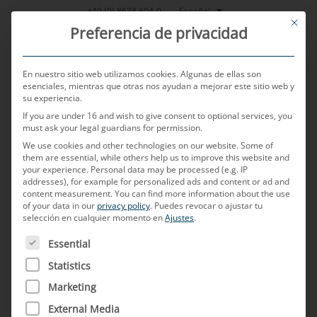
Saltar
Español
+49 (0) 8638 604-0
This bu
al
Preferencia de privacidad
contenido
En nuestro sitio web utilizamos cookies. Algunas de ellas son
esenciales, mientras que otras nos ayudan a mejorar este sitio web y
su experiencia.
MENU
If you are under 16 and wish to give consent to optional services, you
must ask your legal guardians for permission.
We use cookies and other technologies on our website. Some of
them are essential, while others help us to improve this website and
POSTED ON
17 DE FEBRERO DE 2026
BY
MARTIN PICHLMEIER
your experience.
Personal data may be processed (e.g. IP
addresses), for example for personalized ads and content or ad and
Coax
content measurement.
You can find more information about the use
of your data in our
privacy policy
.
Puedes revocar o ajustar tu
selección en cualquier momento en
Ajustes
.
¿Qué se entiende por cable coaxial?
A CONTINUACIÓN FIGURA UNA LISTA DE LOS GRUPOS D
Essential
Statistics
Los cables coaxiales, a menudo denominados
cables Coax, son cables especiales para la
Marketing
transmisión de señales de alta frecuencia.
External Media