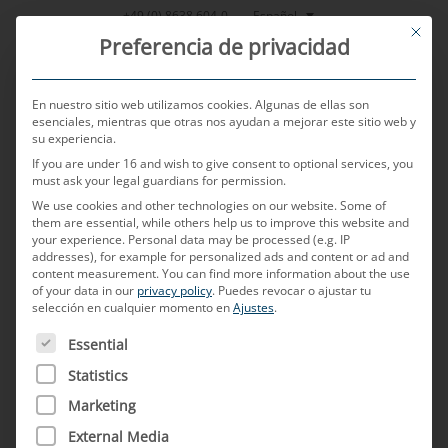
Saltar
Español
+49 (0) 8638 604-0
This bu
al
Preferencia de privacidad
contenido
En nuestro sitio web utilizamos cookies. Algunas de ellas son
esenciales, mientras que otras nos ayudan a mejorar este sitio web y
su experiencia.
MENU
If you are under 16 and wish to give consent to optional services, you
must ask your legal guardians for permission.
We use cookies and other technologies on our website. Some of
them are essential, while others help us to improve this website and
POSTED ON
27 DE ABRIL DE 2026
BY
HELMUT PRITZ
your experience.
Personal data may be processed (e.g. IP
addresses), for example for personalized ads and content or ad and
POF
content measurement.
You can find more information about the use
of your data in our
privacy policy
.
Puedes revocar o ajustar tu
selección en cualquier momento en
Ajustes
.
¿Qué significa POF?
A CONTINUACIÓN FIGURA UNA LISTA DE LOS GRUPOS D
Essential
Statistics
POF (Plastic/Polymer Optical Fiber,
denominación normalizada en inglés) son cables
Marketing
conductores de luz fabricados en plástico,
External Media