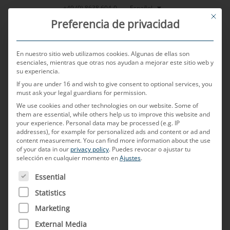
Saltar
Español
+49 (0) 8638 604-0
This bu
al
Preferencia de privacidad
contenido
En nuestro sitio web utilizamos cookies. Algunas de ellas son
esenciales, mientras que otras nos ayudan a mejorar este sitio web y
su experiencia.
MENU
If you are under 16 and wish to give consent to optional services, you
must ask your legal guardians for permission.
We use cookies and other technologies on our website. Some of
them are essential, while others help us to improve this website and
POSTED ON
13 DE JUNIO DE 2024
BY
LUCAS VIEIRA
your experience.
Personal data may be processed (e.g. IP
addresses), for example for personalized ads and content or ad and
El cableado del futuro:
content measurement.
You can find more information about the use
of your data in our
privacy policy
.
Puedes revocar o ajustar tu
selección en cualquier momento en
Ajustes
.
navegando por las
A CONTINUACIÓN FIGURA UNA LISTA DE LOS GRUPOS D
Essential
tendencias y tecnologías de
Statistics
movilidad eléctrica en el
Marketing
mercado automovilístico de
External Media