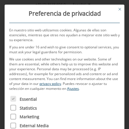
Saltar
Español
+49 (0) 8638 604-0
This bu
al
Preferencia de privacidad
contenido
En nuestro sitio web utilizamos cookies. Algunas de ellas son
esenciales, mientras que otras nos ayudan a mejorar este sitio web y
su experiencia.
MENU
If you are under 16 and wish to give consent to optional services, you
must ask your legal guardians for permission.
We use cookies and other technologies on our website. Some of
them are essential, while others help us to improve this website and
POSTED ON
18 DE SEPTIEMBRE DE 2025
BY
TOBIAS HARTL
your experience.
Personal data may be processed (e.g. IP
addresses), for example for personalized ads and content or ad and
Entre la estrategia de
content measurement.
You can find more information about the use
of your data in our
privacy policy
.
Puedes revocar o ajustar tu
selección en cualquier momento en
Ajustes
.
plataforma y la
A CONTINUACIÓN FIGURA UNA LISTA DE LOS GRUPOS D
Essential
personalización: los desafíos
Statistics
de la arquitectura de la red de
Marketing
a bordo moderna
External Media