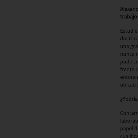
Alexand
trabaj
Estudié
doctora
una gra
nunca m
pude co
frente 
entonce
ubicaci
¿Podría
Contamo
laborat
papel d
cualifi