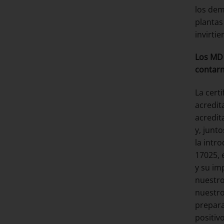
los dem
plantas
invirti
Los MD 
contarn
La cert
acredit
acredit
y, junt
la intr
17025, 
y su im
nuestro
nuestro
prepara
positiv