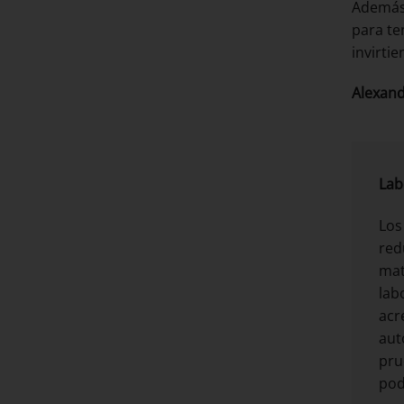
Además,
para te
invirti
Alexand
Lab
Los
red
mat
lab
acr
aut
pru
pod