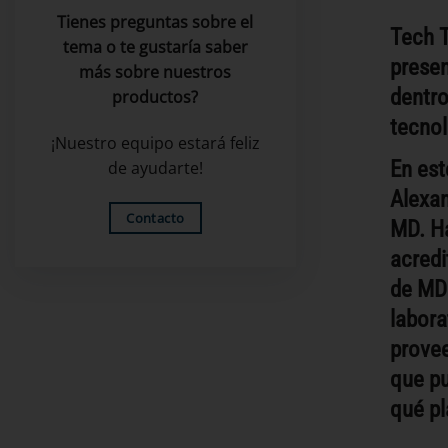
Tienes preguntas sobre el
Tech T
tema o te gustaría saber
presen
más sobre nuestros
dentro
productos?
tecnol
¡Nuestro equipo estará feliz
En est
de ayudarte!
Alexan
Contacto
MD. Ha
acredi
de MD 
labora
provee
que p
qué pl