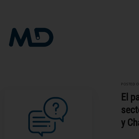
Saltar
al
contenido
POSTED 
El p
sect
y Ch