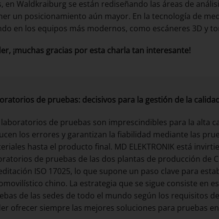
 en Waldkraiburg se están rediseñando las áreas de análisi
ner un posicionamiento aún mayor. En la tecnología de med
endo en los equipos más modernos, como escáneres 3D y t
er, ¡muchas gracias por esta charla tan interesante!
oratorios de pruebas: decisivos para la gestión de la calida
 laboratorios de pruebas son imprescindibles para la alta c
ucen los errores y garantizan la fiabilidad mediante las pr
eriales hasta el producto final. MD ELEKTRONIK está invir
oratorios de pruebas de las dos plantas de producción de C
editación ISO 17025, lo que supone un paso clave para esta
omovilístico chino. La estrategia que se sigue consiste en es
ebas de las sedes de todo el mundo según los requisitos d
er ofrecer siempre las mejores soluciones para pruebas en 