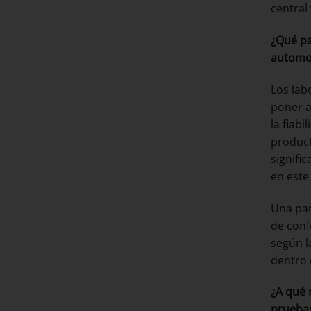
central
¿Qué pa
automov
Los lab
poner a
la fiab
product
signifi
en este
Una par
de conf
según l
dentro 
¿A qué 
pruebas