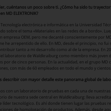
er, cuéntanos un poco sobre ti. ¿Cómo ha sido tu trayector
o en MD ELEKTRONIK?
 Tecnología electrónica e informática en la Universidad Técn
do sobre el tema «Materiales en las redes de a bordo». Lue
n empresa OEM, pero me decanté conscientemente por MD,
e he arrepentido de ello. En MD, desde el principio, no fui 
ntribuir tanto a mi desarrollo como al de la empresa. En 2
del laboratorio de Waldkraiburg como miembro más joven d
s por de cinco personas. En la actualidad, en el grupo MD 
ones, con más de 60 empleados en todo el mundo y cientos 
s describir con mayor detalle este panorama global de lab
s con un laboratorio de pruebas en cada una de nuestras 
orio de nuestra sede central en Waldkraiburg: lleva acredi
e líder tecnológico. Es ahí donde tienen lugar las pruebas re
caciones de homologación de productos. Además, desde aquí