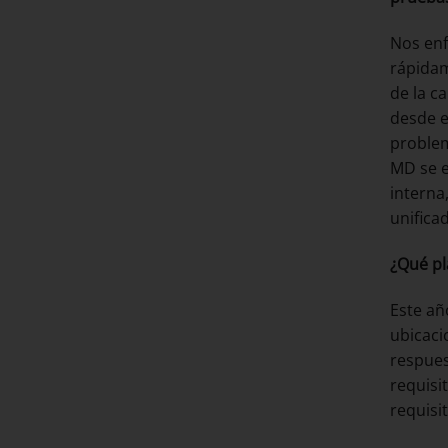
Nos enf
rápidam
de la c
desde e
problem
MD se e
interna
unifica
¿Qué pl
Este añ
ubicaci
respues
requisi
requisi