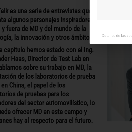
alk es una serie de entrevistas que
ta algunos personajes inspiradores
 y fuera de MD y del mundo de la
Detalles de las co
ogía, la innovación y otros ámbitos.
e capítulo hemos estado con el Ing.
der Haas, Director de Test Lab en
blamos sobre su trabajo en MD, la
tación de los laboratorios de prueba
en China, el papel de los
torios de pruebas para los
dores del sector automovilístico, lo
uede ofrecer MD en este campo y
anes hay al respecto para el futuro.