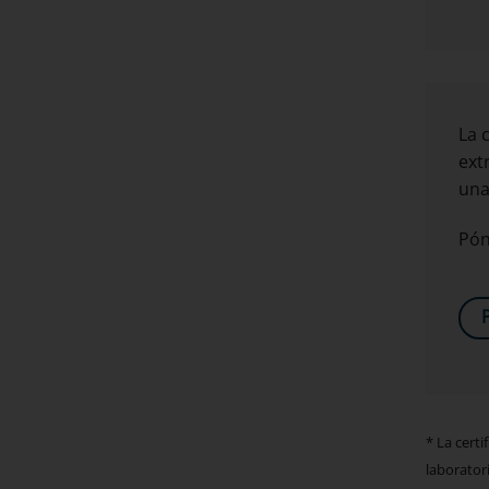
La 
ext
una
Pón
* La cert
laborator