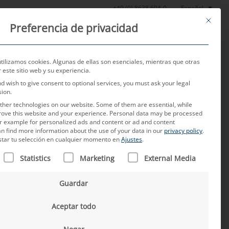
Español
+49 (0) 8638 604-0
This butt
Preferencia de privacidad
Noticias
Sobre nosotros
Empleo
Contacto
utilizamos cookies. Algunas de ellas son esenciales, mientras que otras
este sitio web y su experiencia.
nd wish to give consent to optional services, you must ask your legal
sion.
her technologies on our website. Some of them are essential, while
rove this website and your experience.
Personal data may be processed
for example for personalized ads and content or ad and content
n find more information about the use of your data in our
privacy policy
.
star tu selección en cualquier momento en
Ajustes
.
N FIGURA UNA LISTA DE LOS GRUPOS DE SERVICIOS PARA L
para los proveedores del
Statistics
Marketing
External Media
 pruebas de MD en Pekín
Guardar
 norma ISO 17025
Aceptar todo