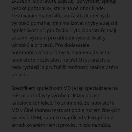
Zkušební laboratoře zajišťují, že výrobky splňují
vysoké požadavky, které na ně obor klade.
Testováním materiálů, součástí a konečných
výrobků pomáhají minimalizovat chyby a zajistit
spolehlivost při používání. Tyto laboratoře mají
zásadní význam pro udržení vysoké kvality
výrobků a procesů. Pro dodavatele
automobilového průmyslu znamenají vlastní
laboratoře nezávislost na třetích stranách, a
tedy rychlejší a pružnější možnosti reakce v této
oblasti.
Specifikem společnosti MD je její specializace na
místní požadavky výrobců OEM v oblasti
kabelové konfekce. To znamená, že laboratoře
MD v Číně mohou testovat podle norem čínských
výrobců OEM, zatímco například v Evropě to v
akreditovaném rámci provést nikdo nemůže.