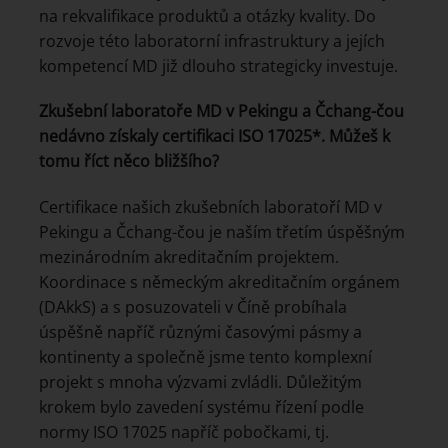
na rekvalifikace produktů a otázky kvality. Do
rozvoje této laboratorní infrastruktury a jejích
kompetencí MD již dlouho strategicky investuje.
Zkušební laboratoře MD v Pekingu a Čchang-čou
nedávno získaly certifikaci ISO 17025*. Můžeš k
tomu říct něco bližšího?
Certifikace našich zkušebních laboratoří MD v
Pekingu a Čchang-čou je naším třetím úspěšným
mezinárodním akreditačním projektem.
Koordinace s německým akreditačním orgánem
(DAkkS) a s posuzovateli v Číně probíhala
úspěšně napříč různými časovými pásmy a
kontinenty a společně jsme tento komplexní
projekt s mnoha výzvami zvládli. Důležitým
krokem bylo zavedení systému řízení podle
normy ISO 17025 napříč pobočkami, tj.