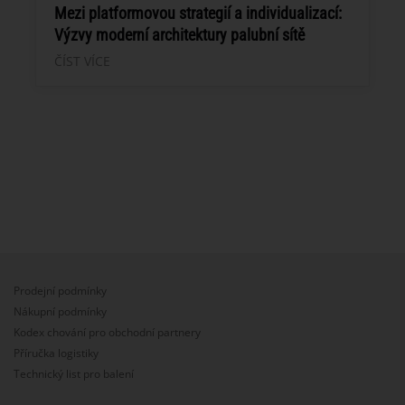
Mezi platformovou strategií a individualizací:
Výzvy moderní architektury palubní sítě
ČÍST VÍCE
Prodejní podmínky
Nákupní podmínky
Kodex chování pro obchodní partnery
Příručka logistiky
Technický list pro balení