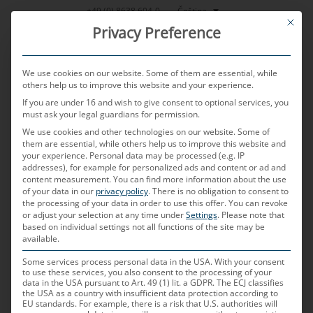
Přeskočit
Čeština
+49 (0) 8638 604-0
This bu
na
Privacy Preference
obsah
We use cookies on our website. Some of them are essential, while
others help us to improve this website and your experience.
If you are under 16 and wish to give consent to optional services, you
MENU
must ask your legal guardians for permission.
We use cookies and other technologies on our website. Some of
them are essential, while others help us to improve this website and
your experience.
Personal data may be processed (e.g. IP
PUBLIKOVÁNO DNE
14. 3. 2024
AUTOREM
ALEXANDER HAAS
addresses), for example for personalized ads and content or ad and
content measurement.
You can find more information about the use
Role zkušebních laboratoří
of your data in our
privacy policy
.
There is no obligation to consent to
the processing of your data in order to use this offer.
You can revoke
or adjust your selection at any time under
Settings
.
Please note that
pro dodavatele v
based on individual settings not all functions of the site may be
available.
automobilovém průmyslu –
Some services process personal data in the USA. With your consent
to use these services, you also consent to the processing of your
Akreditace zkušebních
data in the USA pursuant to Art. 49 (1) lit. a GDPR. The ECJ classifies
the USA as a country with insufficient data protection according to
laboratoří MD v Pekingu a
EU standards. For example, there is a risk that U.S. authorities will