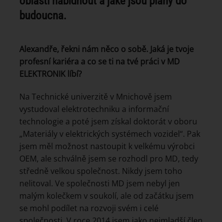
oblasti nabídnout a jaké jsou plány do
budoucna.
Alexandře, řekni nám něco o sobě. Jaká je tvoje
profesní kariéra a co se ti na tvé práci v MD
ELEKTRONIK líbí?
Na Technické univerzitě v Mnichově jsem
vystudoval elektrotechniku a informační
technologie a poté jsem získal doktorát v oboru
„Materiály v elektrických systémech vozidel“. Pak
jsem měl možnost nastoupit k velkému výrobci
OEM, ale schválně jsem se rozhodl pro MD, tedy
středně velkou společnost. Nikdy jsem toho
nelitoval. Ve společnosti MD jsem nebyl jen
malým kolečkem v soukolí, ale od začátku jsem
se mohl podílet na rozvoji svém i celé
společnosti. V roce 2014 jsem jako nejmladší člen