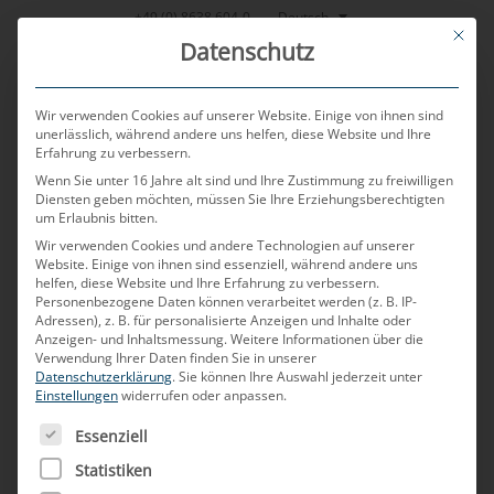
Zum
Deutsch
+49 (0) 8638 604-0
This bu
Inhalt
Datenschutz
springen
Wir verwenden Cookies auf unserer Website. Einige von ihnen sind
unerlässlich, während andere uns helfen, diese Website und Ihre
Erfahrung zu verbessern.
MENU
Wenn Sie unter 16 Jahre alt sind und Ihre Zustimmung zu freiwilligen
Diensten geben möchten, müssen Sie Ihre Erziehungsberechtigten
um Erlaubnis bitten.
Wir verwenden Cookies und andere Technologien auf unserer
VERÖFFENTLICHT AM
18. SEPTEMBER 2025
VON
TOBIAS HARTL
Website. Einige von ihnen sind essenziell, während andere uns
helfen, diese Website und Ihre Erfahrung zu verbessern.
Zwischen Plattformstrategie
Personenbezogene Daten können verarbeitet werden (z. B. IP-
Adressen), z. B. für personalisierte Anzeigen und Inhalte oder
Anzeigen- und Inhaltsmessung.
Weitere Informationen über die
und Individualisierung:
Verwendung Ihrer Daten finden Sie in unserer
Datenschutzerklärung
.
Sie können Ihre Auswahl jederzeit unter
Herausforderungen
Einstellungen
widerrufen oder anpassen.
ES FOLGT EINE LISTE DER SERVICE-GRUPPEN, FÜR DIE
moderner
Essenziell
Statistiken
Bordnetzarchitektur