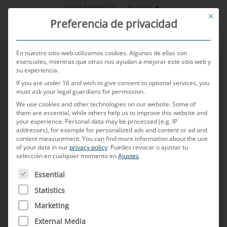
Saltar
Español
+49 (0) 8638 604-0
This bu
al
Preferencia de privacidad
contenido
En nuestro sitio web utilizamos cookies. Algunas de ellas son
esenciales, mientras que otras nos ayudan a mejorar este sitio web y
su experiencia.
MENU
If you are under 16 and wish to give consent to optional services, you
must ask your legal guardians for permission.
We use cookies and other technologies on our website. Some of
them are essential, while others help us to improve this website and
POSTED ON
14 DE MAYO DE 2024
BY
SABRINA BOEHLER -
your experience.
Personal data may be processed (e.g. IP
MICHAEL MAYERHOFER
addresses), for example for personalized ads and content or ad and
content measurement.
You can find more information about the use
«La gestión de la innovación
of your data in our
privacy policy
.
Puedes revocar o ajustar tu
selección en cualquier momento en
Ajustes
.
ofrece métodos y enfoques
A CONTINUACIÓN FIGURA UNA LISTA DE LOS GRUPOS D
Essential
para motivar y capacitar a los
Statistics
empleados para la
Marketing
External Media