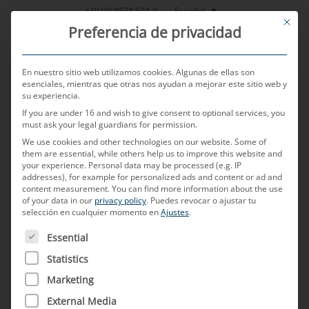
Saltar
Español
+49 (0) 8638 604-0
This bu
al
Preferencia de privacidad
contenido
En nuestro sitio web utilizamos cookies. Algunas de ellas son
esenciales, mientras que otras nos ayudan a mejorar este sitio web y
su experiencia.
MENU
If you are under 16 and wish to give consent to optional services, you
must ask your legal guardians for permission.
We use cookies and other technologies on our website. Some of
them are essential, while others help us to improve this website and
POSTED ON
29 DE SEPTIEMBRE DE 2022
BY
KLAUS BRAMHOFER
your experience.
Personal data may be processed (e.g. IP
addresses), for example for personalized ads and content or ad and
Sin el USB-C en el vehículo,
content measurement.
You can find more information about the use
of your data in our
privacy policy
.
Puedes revocar o ajustar tu
selección en cualquier momento en
Ajustes
.
¿Nada funciona?
A CONTINUACIÓN FIGURA UNA LISTA DE LOS GRUPOS D
Essential
Por qué no debe prescindir del USB-C en su
Statistics
vehículo, retos asociados a la integración en el
Marketing
vehículo y posibles soluciones
External Media