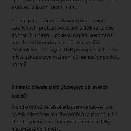
a odvést odpadní teplo jinam.
Přitom jsme ovšem limitováni přenosovou
vzdáleností, protože současně s délkou kabelu
dochází k určitému poklesu napětí, který závisí
na velikosti proudu a na průřezu vodičů.
Důsledkem je, že signál USB postupně slábne a v
místě zákazníkova rozhraní už nemusí odpovídat
normě.
Z tohoto důvodu platí: „Ruce pryč od levných
kabelů“
Standardní uživatelské adaptérové kabely jsou
na základě svého malého průřezu a jednoduché
struktury kabelu navrženy většinou pro délky
maximálně do 1 metru.