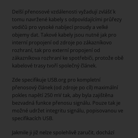
Delší přenosové vzdálenosti vyžadují zvlášť k
tomu navržené kabely s odpovídajícími průřezy
vodičů pro vysoké nabíjecí proudy a velké
objemy dat. Takové kabely jsou nutné jak pro
interní propojení od zdroje po zákazníkovo
rozhraní, tak pro externí propojení od
zákazníkova rozhraní ke spotřebiči, protože obě
kabelové trasy tvoří společný článek.
Zde specifikuje USB.org pro kompletní
přenosový článek (od zdroje po cíl) maximální
pokles napětí 250 mV tak, aby byla zajištěna
bezvadná funkce přenosu signálu. Pouze tak je
možné udržet integritu signálu, popisovanou ve
specifikacích USB.
Jakmile ji již nelze spolehlivě zaručit, dochází