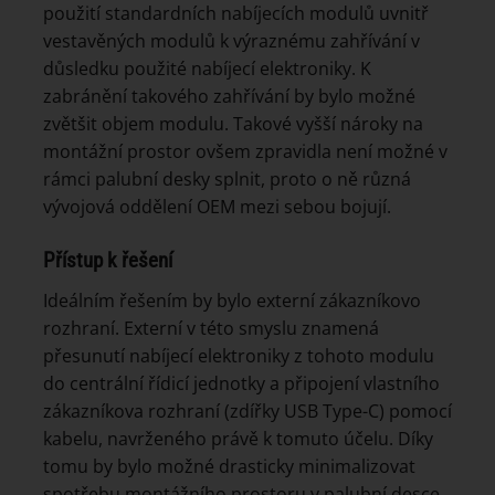
použití standardních nabíjecích modulů uvnitř
vestavěných modulů k výraznému zahřívání v
důsledku použité nabíjecí elektroniky. K
zabránění takového zahřívání by bylo možné
zvětšit objem modulu. Takové vyšší nároky na
montážní prostor ovšem zpravidla není možné v
rámci palubní desky splnit, proto o ně různá
vývojová oddělení OEM mezi sebou bojují.
Přístup k řešení
Ideálním řešením by bylo externí zákazníkovo
rozhraní. Externí v této smyslu znamená
přesunutí nabíjecí elektroniky z tohoto modulu
do centrální řídicí jednotky a připojení vlastního
zákazníkova rozhraní (zdířky USB Type-C) pomocí
kabelu, navrženého právě k tomuto účelu. Díky
tomu by bylo možné drasticky minimalizovat
spotřebu montážního prostoru v palubní desce