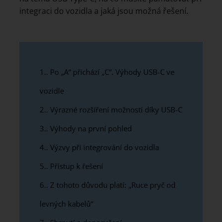
integraci do vozidla a jaká jsou možná řešení.
1.
Po „A“ přichází „C“. Výhody USB-C ve
vozidle
2.
Výrazné rozšíření možností díky USB-C
3.
Výhody na první pohled
4.
Výzvy při integrování do vozidla
5.
Přístup k řešení
6.
Z tohoto důvodu platí: „Ruce pryč od
levných kabelů“