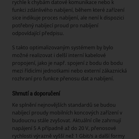
rychle k chybám datové komunikace nebo k
funkci zdánlivého nabíjení, během které zařízení
sice indikuje proces nabíjení, ale není k dispozici
potřebný nabíjecí proud pro nabíjení
odpovídající předpisu.
S takto optimalizovaným systémem by bylo
možné realizovat i delší interní kabelové
propojení, jako je např. spojení z bodu do bodu
mezi řídicími jednotkami nebo externí zákaznická
rozhraní pro funkce přenosu dat a nabíjení.
Shrnutí a doporučení
Ke splnění nejnovějších standardů se budou
nabíjecí proudy mobilních koncových zařízení v
budoucnu stále zvyšovat. Aktuální cíle zahrnují
napájení 5 A případně až do 20 V, přenosové
rychlosti výrazně vyšší než 1 Gbit/s a další formy