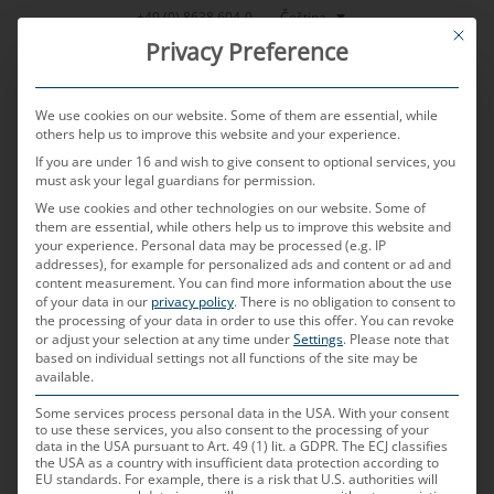
Přeskočit
Čeština
+49 (0) 8638 604-0
This bu
na
Privacy Preference
obsah
We use cookies on our website. Some of them are essential, while
others help us to improve this website and your experience.
If you are under 16 and wish to give consent to optional services, you
MENU
must ask your legal guardians for permission.
We use cookies and other technologies on our website. Some of
them are essential, while others help us to improve this website and
your experience.
Personal data may be processed (e.g. IP
PUBLIKOVÁNO DNE
29. 9. 2022
AUTOREM
KLAUS BRAMHOFER
addresses), for example for personalized ads and content or ad and
content measurement.
You can find more information about the use
Bez USB-C v autě to už
of your data in our
privacy policy
.
There is no obligation to consent to
the processing of your data in order to use this offer.
You can revoke
or adjust your selection at any time under
Settings
.
Please note that
nejde?
based on individual settings not all functions of the site may be
available.
Proč byste neměli rezignovat na USB-C ve svém
Some services process personal data in the USA. With your consent
to use these services, you also consent to the processing of your
vozidle, jaké výzvy jeho integrace do vozidla
data in the USA pursuant to Art. 49 (1) lit. a GDPR. The ECJ classifies
the USA as a country with insufficient data protection according to
znamená a jaká jsou možná řešení
EU standards. For example, there is a risk that U.S. authorities will