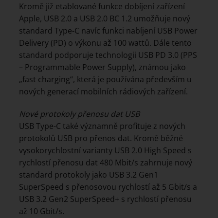
Kromě již etablované funkce dobíjení zařízení
Apple, USB 2.0 a USB 2.0 BC 1.2 umožňuje nový
standard Type-C navíc funkci nabíjení USB Power
Delivery (PD) o výkonu až 100 wattů. Dále tento
standard podporuje technologii USB PD 3.0 (PPS
– Programmable Power Supply), známou jako
„fast charging“, která je používána především u
nových generací mobilních rádiových zařízení.
Nové protokoly přenosu dat USB
USB Type-C také významně profituje z nových
protokolů USB pro přenos dat. Kromě běžné
vysokorychlostní varianty USB 2.0 High Speed s
rychlostí přenosu dat 480 Mbit/s zahrnuje nový
standard protokoly jako USB 3.2 Gen1
SuperSpeed s přenosovou rychlostí až 5 Gbit/s a
USB 3.2 Gen2 SuperSpeed+ s rychlostí přenosu
až 10 Gbit/s.