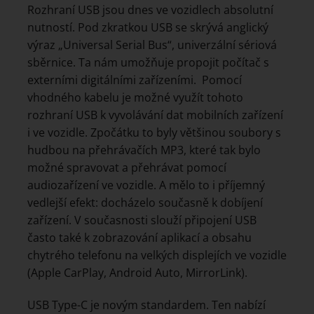
Rozhraní USB jsou dnes ve vozidlech absolutní
nutností. Pod zkratkou USB se skrývá anglický
výraz „Universal Serial Bus“, univerzální sériová
sběrnice. Ta nám umožňuje propojit počítač s
externími digitálními zařízeními. Pomocí
vhodného kabelu je možné využít tohoto
rozhraní USB k vyvolávání dat mobilních zařízení
i ve vozidle. Zpočátku to byly většinou soubory s
hudbou na přehrávačích MP3, které tak bylo
možné spravovat a přehrávat pomocí
audiozařízení ve vozidle. A mělo to i příjemný
vedlejší efekt: docházelo současně k dobíjení
zařízení. V současnosti slouží připojení USB
často také k zobrazování aplikací a obsahu
chytrého telefonu na velkých displejích ve vozidle
(Apple CarPlay, Android Auto, MirrorLink).
USB Type-C je novým standardem. Ten nabízí