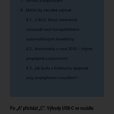
7.
Shrnutí a doporučení
8.
Mohlo by vás také zajímat
8.1.
C-KLIC: Nový všestranný
univerzál mezi kompatibilními
automobilovými konektory
8.2.
Automobily v roce 2050 – chytré,
propojené a autonomní
8.3.
Jak budu v budoucnu spojovat
svůj smartphone s vozidlem?
Po „A“ přichází „C“. Výhody USB-C ve vozidle