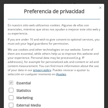
Saltar
Español
+49 (0) 8638 604-0
This bu
al
Preferencia de privacidad
contenido
En nuestro sitio web utilizamos cookies. Algunas de ellas son
esenciales, mientras que otras nos ayudan a mejorar este sitio web y
su experiencia.
MENU
If you are under 16 and wish to give consent to optional services, you
must ask your legal guardians for permission.
We use cookies and other technologies on our website. Some of
them are essential, while others help us to improve this website and
POSTED ON
29 DE AGOSTO DE 2024
BY
CHRISTOPH ZAUNER
your experience.
Personal data may be processed (e.g. IP
addresses), for example for personalized ads and content or ad and
¿Cómo se pueden transmitir
content measurement.
You can find more information about the use
of your data in our
privacy policy
.
Puedes revocar o ajustar tu
selección en cualquier momento en
Ajustes
.
datos y potencia de la forma
A CONTINUACIÓN FIGURA UNA LISTA DE LOS GRUPOS D
Essential
más eficiente posible en la
Statistics
red de a bordo del vehículo?
Marketing
External Media