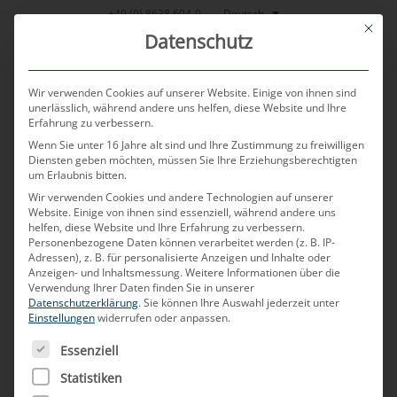
Zum
Deutsch
+49 (0) 8638 604-0
This bu
Inhalt
Datenschutz
springen
Wir verwenden Cookies auf unserer Website. Einige von ihnen sind
unerlässlich, während andere uns helfen, diese Website und Ihre
Erfahrung zu verbessern.
MENU
Wenn Sie unter 16 Jahre alt sind und Ihre Zustimmung zu freiwilligen
Diensten geben möchten, müssen Sie Ihre Erziehungsberechtigten
um Erlaubnis bitten.
Wir verwenden Cookies und andere Technologien auf unserer
VERÖFFENTLICHT AM
29. AUGUST 2024
VON
CHRISTOPH ZAUNER
Website. Einige von ihnen sind essenziell, während andere uns
helfen, diese Website und Ihre Erfahrung zu verbessern.
Wie können Daten & Power
Personenbezogene Daten können verarbeitet werden (z. B. IP-
Adressen), z. B. für personalisierte Anzeigen und Inhalte oder
Anzeigen- und Inhaltsmessung.
Weitere Informationen über die
möglichst effizient im
Verwendung Ihrer Daten finden Sie in unserer
Datenschutzerklärung
.
Sie können Ihre Auswahl jederzeit unter
Fahrzeug-Bordnetz
Einstellungen
widerrufen oder anpassen.
ES FOLGT EINE LISTE DER SERVICE-GRUPPEN, FÜR DIE
übertragen werden?
Essenziell
Statistiken