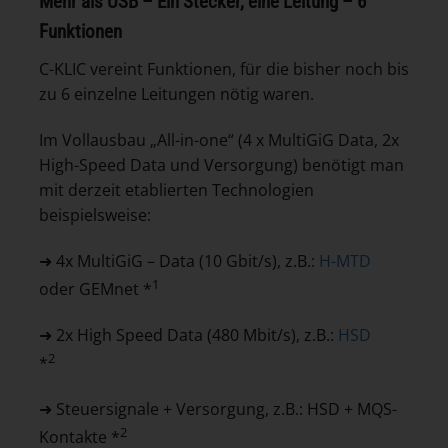
Mehr als USB – Ein Stecker, eine Leitung – 6
Funktionen
C-KLIC vereint Funktionen, für die bisher noch bis
zu 6 einzelne Leitungen nötig waren.
Im Vollausbau „All-in-one“ (4 x MultiGiG Data, 2x
High-Speed Data und Versorgung) benötigt man
mit derzeit etablierten Technologien
beispielsweise:
➜ 4x MultiGiG – Data (10 Gbit/s), z.B.:
H-MTD
1
oder GEMnet *
➜ 2x High Speed Data (480 Mbit/s), z.B.:
HSD
2
*
➜ Steuersignale + Versorgung, z.B.: HSD + MQS-
2
Kontakte *