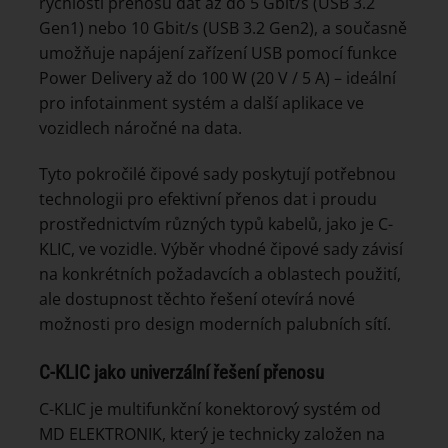
rychlosti přenosu dat až do 5 Gbit/s (USB 3.2
Gen1) nebo 10 Gbit/s (USB 3.2 Gen2), a současně
umožňuje napájení zařízení USB pomocí funkce
Power Delivery až do 100 W (20 V / 5 A) – ideální
pro infotainment systém a další aplikace ve
vozidlech náročné na data.
Tyto pokročilé čipové sady poskytují potřebnou
technologii pro efektivní přenos dat i proudu
prostřednictvím různých typů kabelů, jako je C-
KLIC, ve vozidle. Výběr vhodné čipové sady závisí
na konkrétních požadavcích a oblastech použití,
ale dostupnost těchto řešení otevírá nové
možnosti pro design moderních palubních sítí.
C-KLIC jako univerzální řešení přenosu
C-KLIC je multifunkční konektorový systém od
MD ELEKTRONIK, který je technicky založen na