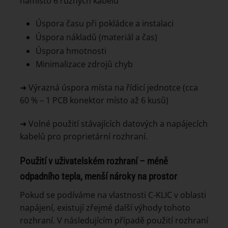
namísto 6 různých kabelů
Úspora času při pokládce a instalaci
Úspora nákladů (materiál a čas)
Úspora hmotnosti
Minimalizace zdrojů chyb
➜ Výrazná úspora místa na řídicí jednotce (cca
60 % – 1 PCB konektor místo až 6 kusů)
➜ Volné použití stávajících datových a napájecích
kabelů pro proprietární rozhraní.
Použití v uživatelském rozhraní – méně
odpadního tepla, menší nároky na prostor
Pokud se podíváme na vlastnosti C-KLIC v oblasti
napájení, existují zřejmé další výhody tohoto
rozhraní. V následujícím případě použití rozhraní