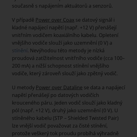
současně s napájením aktuátorů a senzorů.
V případě
Power over Coax
se datový signál i
kladné napájecí napětí (např. +12 V) přenášejí
vnitřním vodičem koaxiálního kabelu. Opletení
vnějšího vodiče slouží jako uzemnění (0 V) a
stínění
. Nevýhodou této metody je nízká
proudová zatížitelnost vnitřního vodiče (cca 100–
200 mA) a nižší schopnost stínění vnějšího
vodiče, který zároveň slouží jako zpětný vodič.
U metody
Power over Dataline
se data a napájecí
napětí přenášejí po datových vodičích
krouceného páru. Jeden vodič slouží jako kladný
pól (např. +12 V), druhý jako uzemnění (0 V). U
stíněného kabelu (STP – Shielded Twisted Pair)
lze vnější vodič považovat za čisté stínění,
protože veškerý tok proudu probíhá výhradně