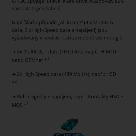
C-KLIC spojuje funkce, které dříve vyžadovaly až 6
samostatných kabelů.
Například v případě „All in one“ (4 x MultiGiG
data, 2 x High-Speed data a napájení) jsou
vyžadovány v současnosti zavedené technologie:
➜ 4x MultiGiG – data (10 Gbit/s), např.: H-MTD
1
nebo GEMnet *
➜ 2x High Speed data (480 Mbit/s), např.: HSD
2
*
➜ Řídicí signály + napájení, např.: Kontakty HSD +
2
MQS *