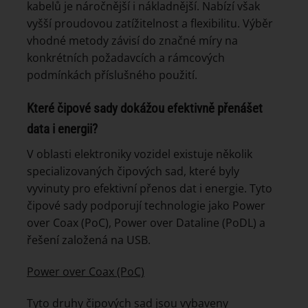
kabelů je náročnější i nákladnější. Nabízí však
vyšší proudovou zatížitelnost a flexibilitu. Výběr
vhodné metody závisí do značné míry na
konkrétních požadavcích a rámcových
podmínkách příslušného použití.
Které čipové sady dokážou efektivně přenášet
data i energii?
V oblasti elektroniky vozidel existuje několik
specializovaných čipových sad, které byly
vyvinuty pro efektivní přenos dat i energie. Tyto
čipové sady podporují technologie jako Power
over Coax (PoC), Power over Dataline (PoDL) a
řešení založená na USB.
Power over Coax (PoC)
Tyto druhy čipových sad jsou vybaveny