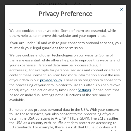
Přeskočit
Čeština
+49 (0) 8638 604-0
This bu
na
Privacy Preference
obsah
We use cookies on our website. Some of them are essential, while
others help us to improve this website and your experience.
If you are under 16 and wish to give consent to optional services, you
MENU
must ask your legal guardians for permission.
We use cookies and other technologies on our website. Some of
them are essential, while others help us to improve this website and
your experience.
Personal data may be processed (e.g. IP
PUBLIKOVÁNO DNE
29. 8. 2024
AUTOREM
CHRISTOPH ZAUNER
addresses), for example for personalized ads and content or ad and
content measurement.
You can find more information about the use
Jak lze v palubní síti vozidla
of your data in our
privacy policy
.
There is no obligation to consent to
the processing of your data in order to use this offer.
You can revoke
or adjust your selection at any time under
Settings
.
Please note that
přenášet data a energii co
based on individual settings not all functions of the site may be
available.
nejefektivněji?
Some services process personal data in the USA. With your consent
to use these services, you also consent to the processing of your
data in the USA pursuant to Art. 49 (1) lit. a GDPR. The ECJ classifies
the USA as a country with insufficient data protection according to
EU standards. For example, there is a risk that U.S. authorities will