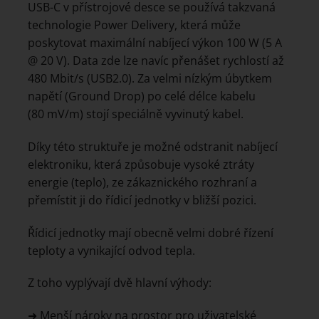
USB-C v přístrojové desce se používá takzvaná
technologie Power Delivery, která může
poskytovat maximální nabíjecí výkon 100 W (5 A
@ 20 V). Data zde lze navíc přenášet rychlostí až
480 Mbit/s (USB2.0). Za velmi nízkým úbytkem
napětí (Ground Drop) po celé délce kabelu
(80 mV/m) stojí speciálně vyvinutý kabel.
Díky této struktuře je možné odstranit nabíjecí
elektroniku, která způsobuje vysoké ztráty
energie (teplo), ze zákaznického rozhraní a
přemístit ji do řídicí jednotky v bližší pozici.
Řídicí jednotky mají obecně velmi dobré řízení
teploty a vynikající odvod tepla.
Z toho vyplývají dvě hlavní výhody:
➜ Menší nároky na prostor pro uživatelské