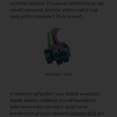
vnitřním vodičem. Proudová zatížitelnost je zde
rovněž omezená, protože vnitřní vodiče mají
malý průřez (obvykle 0,13–0,14 mm²).
Mini Koax + MQS
V některých případech jsou datové a napájecí
kabely vedeny odděleně. Kromě koaxiálních
nebo kroucených párových spojů lze ke
konektorům připojit takzvané
kontakty MQS
pro