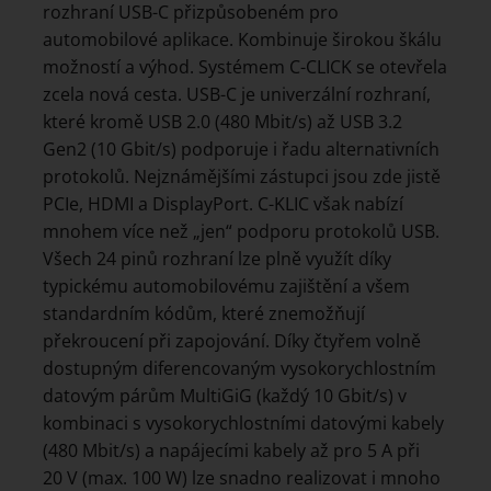
rozhraní USB-C přizpůsobeném pro
automobilové aplikace. Kombinuje širokou škálu
možností a výhod. Systémem C-CLICK se otevřela
zcela nová cesta. USB-C je univerzální rozhraní,
které kromě USB 2.0 (480 Mbit/s) až USB 3.2
Gen2 (10 Gbit/s) podporuje i řadu alternativních
protokolů. Nejznámějšími zástupci jsou zde jistě
PCIe, HDMI a DisplayPort. C-KLIC však nabízí
mnohem více než „jen“ podporu protokolů USB.
Všech 24 pinů rozhraní lze plně využít díky
typickému automobilovému zajištění a všem
standardním kódům, které znemožňují
překroucení při zapojování. Díky čtyřem volně
dostupným diferencovaným vysokorychlostním
datovým párům MultiGiG (každý 10 Gbit/s) v
kombinaci s vysokorychlostními datovými kabely
(480 Mbit/s) a napájecími kabely až pro 5 A při
20 V (max. 100 W) lze snadno realizovat i mnoho