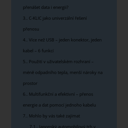
přenášet data i energii?
3.
C-KLIC jako univerzální řešení
přenosu
4.
Více než USB – jeden konektor, jeden
kabel – 6 funkcí
5.
Použití v uživatelském rozhraní –
méně odpadního tepla, menší nároky na
prostor
6.
Multifunkční a efektivní – přenos
energie a dat pomocí jednoho kabelu
7.
Mohlo by vás také zajímat
7.1.
Japonský automobilový trh v