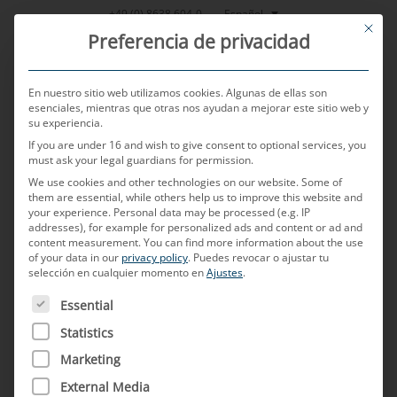
Saltar
Español
+49 (0) 8638 604-0
This bu
al
Preferencia de privacidad
contenido
En nuestro sitio web utilizamos cookies. Algunas de ellas son
esenciales, mientras que otras nos ayudan a mejorar este sitio web y
su experiencia.
MENU
If you are under 16 and wish to give consent to optional services, you
must ask your legal guardians for permission.
We use cookies and other technologies on our website. Some of
them are essential, while others help us to improve this website and
POSTED ON
17 DE OCTUBRE DE 2024
BY
TEDDY ISHIDA
your experience.
Personal data may be processed (e.g. IP
addresses), for example for personalized ads and content or ad and
La industria automovilística
content measurement.
You can find more information about the use
of your data in our
privacy policy
.
Puedes revocar o ajustar tu
selección en cualquier momento en
Ajustes
.
en Japón y China: desarrollo,
A CONTINUACIÓN FIGURA UNA LISTA DE LOS GRUPOS D
Essential
diferencias y estrategias
Statistics
Marketing
External Media