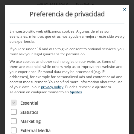
Saltar
Español
+49 (0) 8638 604-0
This bu
al
Preferencia de privacidad
contenido
En nuestro sitio web utilizamos cookies. Algunas de ellas son
esenciales, mientras que otras nos ayudan a mejorar este sitio web y
su experiencia.
MENU
If you are under 16 and wish to give consent to optional services, you
must ask your legal guardians for permission.
We use cookies and other technologies on our website. Some of
them are essential, while others help us to improve this website and
POSTED ON
12 DE SEPTIEMBRE DE 2024
BY
OSCAR VEGA
your experience.
Personal data may be processed (e.g. IP
addresses), for example for personalized ads and content or ad and
La próxima generación de
content measurement.
You can find more information about the use
of your data in our
privacy policy
.
Puedes revocar o ajustar tu
selección en cualquier momento en
Ajustes
.
mazos de cables para
A CONTINUACIÓN FIGURA UNA LISTA DE LOS GRUPOS D
Essential
vehículos conectados
Statistics
Marketing
External Media