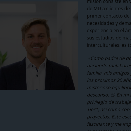
misión consiste en 
de MD a clientes de
primer contacto de 
necesidades y dema
experiencia en el ám
sus estudios de mást
interculturales, es
«Como padre de do
haciendo malabares 
familia, mis amigos 
los próximos 20 añ
misterioso equilibrio
descanso.
😉
En mi 
privilegio de traba
Tier1, así como con
proyectos. Este esc
fascinante y me imp