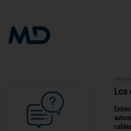
Saltar
al
contenido
POSTED 
Los 
Entrev
automó
cablea