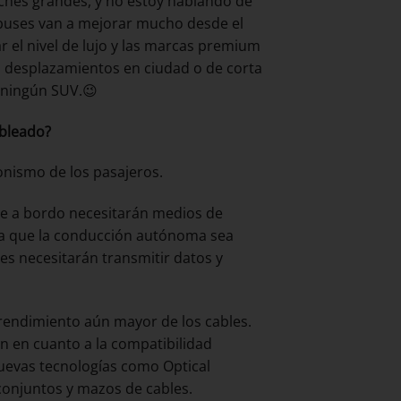
coches grandes, y no estoy hablando de
obuses van a mejorar mucho desde el
ar el nivel de lujo y las marcas premium
 desplazamientos en ciudad o de corta
a ningún SUV.😉
ableado?
onismo de los pasajeros.
de a bordo necesitarán medios de
ra que la conducción autónoma sea
tes necesitarán transmitir datos y
endimiento aún mayor de los cables.
én en cuanto a la compatibilidad
 nuevas tecnologías como Optical
conjuntos y mazos de cables.