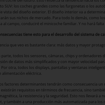
n mi coche del futuro. Esto refuerza la tendencia hacia los 
to SUV: los coches grandes como las furgonetas o los aut
e vista del diseño exterior. El diseño interior va a determin
arán sus nichos de mercado. Para todo lo demás, como los
ia al campo, conduciré el minicoche familiar. Y no hará falt
nsecuencias tiene esto para el desarrollo del sistema de c
encia que veo es bastante clara: más datos y mayor protag
 parte, todos los sensores, cámaras, chips y ordenadores 
sión de datos más simplificados y con mayor velocidad pa
. Por otra, todos los displays, pantallas y ventanas inteligen
 alimentación eléctrica.
os factores determinantes tendrán como consecuencia un r
 existirán requisitos en términos de frecuencia, sino tambi
magnética, la resistencia y la seguridad. Esto nos llevará a
t, y también a una producción más automatizada para los 