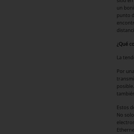
sitio e
un boni
punto d
encontr
distanc
¿Qué co
La tend
Por una
transmi
posible
también
Estos d
No solo
electro
Etherne