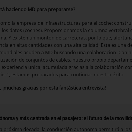
tá haciendo MD para prepararse?
omo la empresa de infraestructuras para el coche: construi
n los datos (coches). Proporcionamos la columna vertebral 
a. Y existen un montón de carreteras, por lo que, afortu
ncia en altas cantidades con una alta calidad. Esta es una d
 mundiales acuden a MD buscando una colaboración. Con n
ización de conjuntos de cables, nuestro propio departamen
 experiencia única, acumulada gracias a la colaboración c
ier1, estamos preparados para continuar nuestro éxito.
, ¡muchas gracias por esta fantástica entrevista!
ónoma y más centrada en el pasajero: el futuro de la movili
la próxima década, la conducción autónoma permitirá a lo