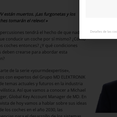
V están muertos. ¡Las furgonetas y los
hes tomarán el relevo! »
Detalles de las co
percusiones tendrá el hecho de que nadie
ue conducir un coche por sí mismo? ¿Cómo
os coches entonces? ¿Y qué condiciones
s deben crearse para abordar esta
ón?
rte de la serie «yourmdexpertise»,
os con expertos del Grupo MD ELEKTRONIK
de temas actuales y futuros en la industria
ilística. Así que vamos a conocer a Michael
ger, Global Key Account Manager de MD. En
evista de hoy vamos a hablar sobre sus ideas
de los coches en el año 2030, las
encias para el desarrollo de los sistemas