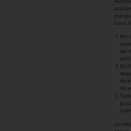
Autónom
ampliam
energía
casos d
Por 
quie
del 
panta
En el
esqu
daré 
los 
Tant
gust
y ec
Las niñ