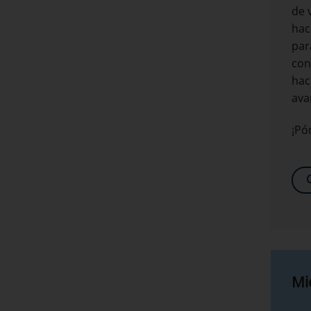
de 
hac
par
con
hac
ava
¡Pó
Mi