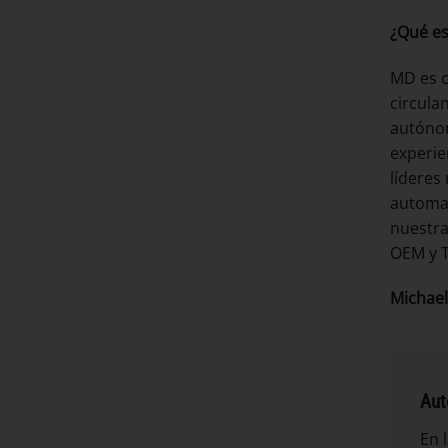
¿Qué es
MD es c
circula
autónom
experie
líderes
automat
nuestra
OEM y T
Michael
Aut
En 