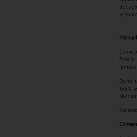
de cabl
prepara
Michael
Como pa
familia
famoso 
En mi f
Tier1, 
absolut
Me apas
Comence