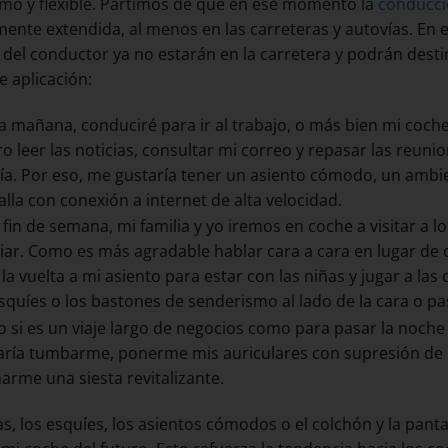
o y flexible. Partimos de que en ese momento la
conducc
ente extendida, al menos en las carreteras y autovías. En es
 del conductor ya no estarán en la carretera y podrán desti
e aplicación:
la mañana, conduciré para ir al trabajo, o más bien mi coch
ro leer las noticias, consultar mi correo y repasar las reu
día. Por eso, me gustaría tener un asiento cómodo, un ambi
lla con conexión a internet de alta velocidad.
 fin de semana, mi familia y yo iremos en coche a visitar a lo
iar. Como es más agradable hablar cara a cara en lugar de c
la vuelta a mi asiento para estar con las niñas y jugar a la
esquíes o los bastones de senderismo al lado de la cara o 
o si es un viaje largo de negocios como para pasar la noche
aría tumbarme, ponerme mis auriculares con supresión de r
harme una siesta revitalizante.
as, los esquíes, los asientos cómodos o el colchón y la pan