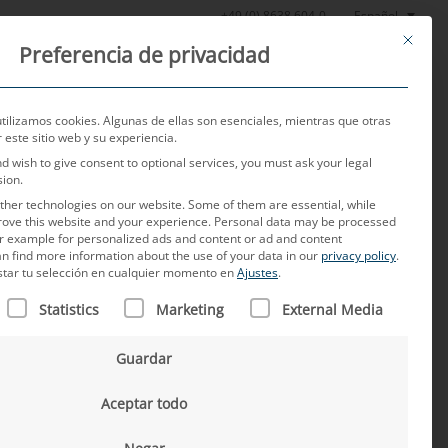
Español
+49 (0) 8638 604-0
This butt
Preferencia de privacidad
Noticias
Sobre nosotros
Empleo
Contacto
utilizamos cookies. Algunas de ellas son esenciales, mientras que otras
este sitio web y su experiencia.
nd wish to give consent to optional services, you must ask your legal
sion.
her technologies on our website. Some of them are essential, while
rove this website and your experience.
Personal data may be processed
for example for personalized ads and content or ad and content
n find more information about the use of your data in our
privacy policy
.
star tu selección en cualquier momento en
Ajustes
.
N FIGURA UNA LISTA DE LOS GRUPOS DE SERVICIOS PARA L
evos conceptos
Statistics
Marketing
External Media
Guardar
ión autónoma, el diseño de
sarrollo de los sistemas de
Aceptar todo