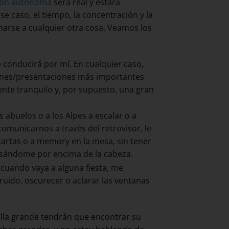
ión autónoma
será real y estará
e caso, el tiempo, la concentración y la
narse a cualquier otra cosa. Veamos los
e conducirá por mí. En cualquier caso,
niones/presentaciones más importantes
ente tranquilo y, por supuesto, una gran
s abuelos o a los Alpes a escalar o a
omunicarnos a través del retrovisor, le
s cartas o a memory en la mesa, sin tener
pasándome por encima de la cabeza.
 cuando vaya a alguna fiesta, me
uido, oscurecer o aclarar las ventanas
talla grande tendrán que encontrar su