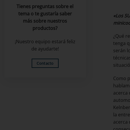
Tienes preguntas sobre el
tema o te gustaría saber
«Los SU
más sobre nuestros
minicoc
productos?
¿Qué re
¡Nuestro equipo estará feliz
tenga q
de ayudarte!
serán l
técnica
Contacto
situaci
Como pa
hablam
acerca 
automov
Kelnber
la entr
acerca 
consecu