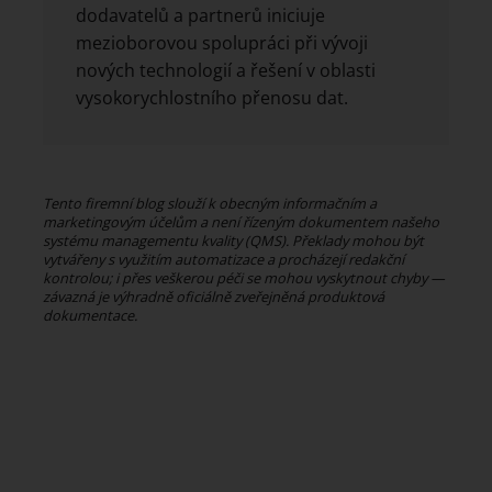
dodavatelů a partnerů iniciuje
mezioborovou spolupráci při vývoji
nových technologií a řešení v oblasti
vysokorychlostního přenosu dat.
Tento firemní blog slouží k obecným informačním a
marketingovým účelům a není řízeným dokumentem našeho
systému managementu kvality (QMS). Překlady mohou být
vytvářeny s využitím automatizace a procházejí redakční
kontrolou; i přes veškerou péči se mohou vyskytnout chyby —
závazná je výhradně oficiálně zveřejněná produktová
dokumentace.