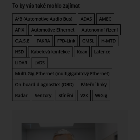
To by vás také mohlo zajímat
A²B (Automotive Audio Bus)
ADAS
AMEC
APIX
Automotive Ethernet
Autonomní řízení
C.A.S.E
FAKRA
FPD-Link
GMSL
H-MTD
HSD
Kabelová konfekce
Koax
Latence
LiDAR
LVDS
Multi-Gig-Ethernet (multigigabitový Ethernet)
On-board diagnostics (OBD)
Páteřní linky
Radar
Senzory
Stínění
V2X
WiGig