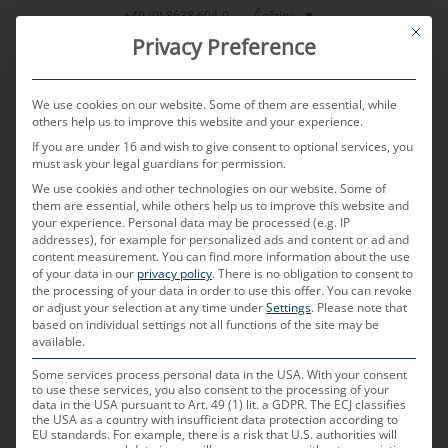
Přeskočit
Čeština
+49 (0) 8638 604-0
This bu
na
Privacy Preference
obsah
We use cookies on our website. Some of them are essential, while
others help us to improve this website and your experience.
If you are under 16 and wish to give consent to optional services, you
MENU
must ask your legal guardians for permission.
We use cookies and other technologies on our website. Some of
them are essential, while others help us to improve this website and
your experience.
Personal data may be processed (e.g. IP
PUBLIKOVÁNO DNE
27. 4. 2026
AUTOREM
HELMUT PRITZ
addresses), for example for personalized ads and content or ad and
content measurement.
You can find more information about the use
POF
of your data in our
privacy policy
.
There is no obligation to consent to
the processing of your data in order to use this offer.
You can revoke
or adjust your selection at any time under
Settings
.
Please note that
based on individual settings not all functions of the site may be
Co znamená POF?
available.
POF (Plastic/Polymer Optical Fiber – anglické
Some services process personal data in the USA. With your consent
to use these services, you also consent to the processing of your
normové označení) jsou optická vlákna vyrobená
data in the USA pursuant to Art. 49 (1) lit. a GDPR. The ECJ classifies
the USA as a country with insufficient data protection according to
z plastu, nejčastěji z PMMA
EU standards. For example, there is a risk that U.S. authorities will