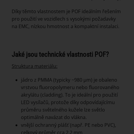
Díky těmto vlastnostem je POF ideálním řešením
pro použití ve vozidlech s vysokými požadavky
na EMC, nízkou hmotnost a kompaktní instalaci.
Jaké jsou technické vlastnosti POF?
Struktura materiálu:
jádro z PMMA (typicky ~980 µm) je obaleno
vrstvou fluoropolymeru nebo fluorovaného
akrylátu (cladding). To je ideální pro použití
LED vysílačů, protože díky odpovídajícímu
průměru světelného kužele lze světlo
optimálně navázat do vlákna.
vnější ochranný plášť (např. PE nebo PVC),
celkový průměr cca 2,2 mm