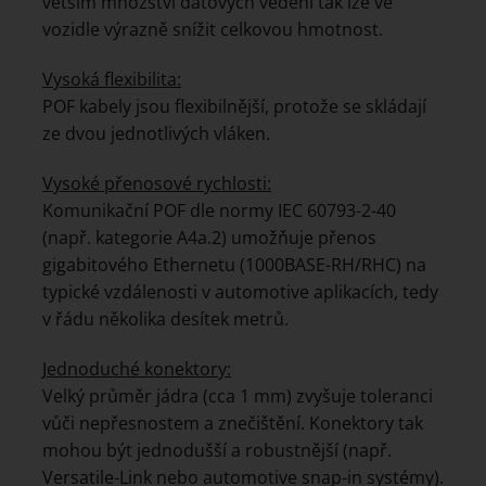
větším množství datových vedení tak lze ve
vozidle výrazně snížit celkovou hmotnost.
Vysoká flexibilita:
POF kabely jsou flexibilnější, protože se skládají
ze dvou jednotlivých vláken.
Vysoké přenosové rychlosti:
Komunikační POF dle normy IEC 60793-2-40
(např. kategorie A4a.2) umožňuje přenos
gigabitového Ethernetu (1000BASE-RH/RHC) na
typické vzdálenosti v automotive aplikacích, tedy
v řádu několika desítek metrů.
Jednoduché konektory:
Velký průměr jádra (cca 1 mm) zvyšuje toleranci
vůči nepřesnostem a znečištění. Konektory tak
mohou být jednodušší a robustnější (např.
Versatile-Link nebo automotive snap-in systémy).