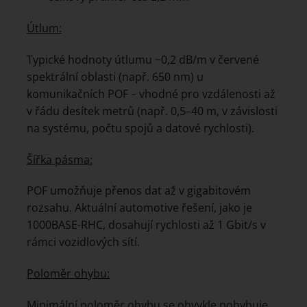
Útlum:
Typické hodnoty útlumu ~0,2 dB/m v červené
spektrální oblasti (např. 650 nm) u
komunikačních POF – vhodné pro vzdálenosti až
v řádu desítek metrů (např. 0,5–40 m, v závislosti
na systému, počtu spojů a datové rychlosti).
Šířka pásma:
POF umožňuje přenos dat až v gigabitovém
rozsahu. Aktuální automotive řešení, jako je
1000BASE-RHC, dosahují rychlosti až 1 Gbit/s v
rámci vozidlových sítí.
Poloměr ohybu:
Minimální poloměr ohybu se obvykle pohybuje