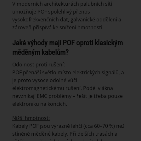
V moderních architekturách palubních sítí
umožňuje POF spolehlivý přenos
vysokofrekvenčních dat, galvanické oddělení a
zároveň přispívá ke snížení hmotnosti.
Jaké výhody mají POF oproti klasickým
měděným kabelům?
Odolnost proti rušení:
POF přenáší světlo místo elektrických signálů, a
je proto vysoce odolné vůči
elektromagnetickému rušení. Podél vlákna
nevznikají EMC problémy – řešit je třeba pouze
elektroniku na koncích.
Nižší hmotnost:
Kabely POF jsou výrazně lehčí (cca 60–70 %) než
stíněné měděné kabely. Při delších trasách a