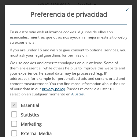
Saltar
Español
+49 (0) 8638 604-0
This bu
al
Preferencia de privacidad
contenido
En nuestro sitio web utilizamos cookies. Algunas de ellas son
esenciales, mientras que otras nos ayudan a mejorar este sitio web y
su experiencia.
MENU
If you are under 16 and wish to give consent to optional services, you
must ask your legal guardians for permission.
We use cookies and other technologies on our website. Some of
them are essential, while others help us to improve this website and
POSTED ON
7 DE NOVIEMBRE DE 2024
BY
TOBIAS HARTL - KLAUS
your experience.
Personal data may be processed (e.g. IP
BRAMHOFER
addresses), for example for personalized ads and content or ad and
content measurement.
You can find more information about the use
Sistemas de conexión y
of your data in our
privacy policy
.
Puedes revocar o ajustar tu
selección en cualquier momento en
Ajustes
.
transmisión de datos en las
A CONTINUACIÓN FIGURA UNA LISTA DE LOS GRUPOS D
Essential
redes de a bordo modernas
Statistics
Marketing
¿Cómo se preparan los proveedores de
External Media