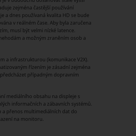
 je v budoucnu dosahovat stále vyšší
aduje zejména častější používání
uje a dnes používaná kvalita HD se bude
zována v reálném čase. Aby byla zaručena
ím, musí být velmi nízké latence.
lo nehodám a možným zraněním osob a
m a infrastrukturou (komunikace V2X).
omatizovaným řízením je zásadní zejména
em předcházet případným dopravním
ní mediálního obsahu na displeje s
áhlých informačních a zábavních systémů.
m a přenos multimediálních dat do
razení na monitoru.