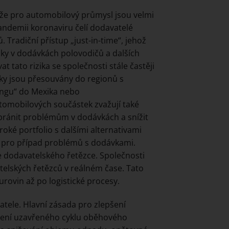
kže pro automobilový průmysl jsou velmi
ndemii koronaviru čelí dodavatelé
 Tradiční přístup „just-in-time“, jehož
adky v dodávkách polovodičů a dalších
 tato rizika se společnosti stále častěji
čky jsou přesouvány do regionů s
ingu“ do Mexika nebo
tomobilových součástek zvažují také
zabránit problémům v dodávkách a snížit
roké portfolio s dalšími alternativami
oj pro případ problémů s dodávkami.
e dodavatelského řetězce. Společnosti
atelských řetězců v reálném čase. Tato
urovin až po logistické procesy.
tele. Hlavní zásada pro zlepšení
edení uzavřeného cyklu oběhového