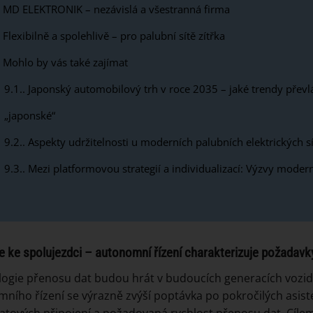
MD ELEKTRONIK – nezávislá a všestranná firma
Flexibilně a spolehlivě – pro palubní sítě zítřka
Mohlo by vás také zajímat
9.1.
Japonský automobilový trh v roce 2035 – jaké trendy převl
„japonské“
9.2.
Aspekty udržitelnosti u moderních palubních elektrických sí
9.3.
Mezi platformovou strategií a individualizací: Výzvy moderní
če ke spolujezdci – autonomní řízení charakterizuje požadavk
ogie přenosu dat budou hrát v budoucích generacích vozidel 
ního řízení se výrazně zvýší poptávka po pokročilých asist