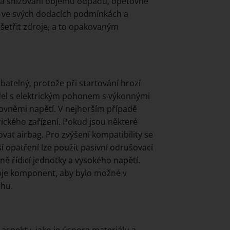
 na snižování objemu odpadu, opětovné
jí ve svých dodacích podmínkách a
 šetřit zdroje, a to opakovaným
atelný, protože při startování hrozí
idel s elektrickým pohonem s výkonnými
rovněmi napětí. V nejhorším případě
ického zařízení. Pokud jsou některé
ovat airbag. Pro zvýšení kompatibility se
í opatření lze použít pasivní odrušovací
ě řídicí jednotky a vysokého napětí.
oje komponent, aby bylo možné v
rhu.
aspekty, jako je úspora materiálu a