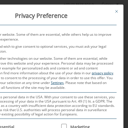
Čeština
+49 (0) 8638 604-0
This butt
Privacy Preference
oratoř
Aktuality
O nás
Kariéra
Kontakt
 website. Some of them are essential, while others help us to improve
 experience.
nd wish to give consent to optional services, you must ask your legal
sion.
her technologies on our website. Some of them are essential, while
rove this website and your experience.
Personal data may be processed
for example for personalized ads and content or ad and content
n find more information about the use of your data in our
privacy policy
.
 to consent to the processing of your data in order to use this offer.
You
your selection at any time under
Settings
.
Please note that based on
derních palubních
 all functions of the site may be available.
 personal data in the USA. With your consent to use these services, you
ocessing of your data in the USA pursuant to Art. 49 (1) lit. a GDPR. The
 as a country with insufficient data protection according to EU standards.
a risk that U.S. authorities will process personal data in surveillance
xisting possibility of legal action for Europeans.
í nejnovějšímu vývoji
 IS A LIST OF SERVICE GROUPS FOR WHICH CONSENT CAN B
ssential
Marketing