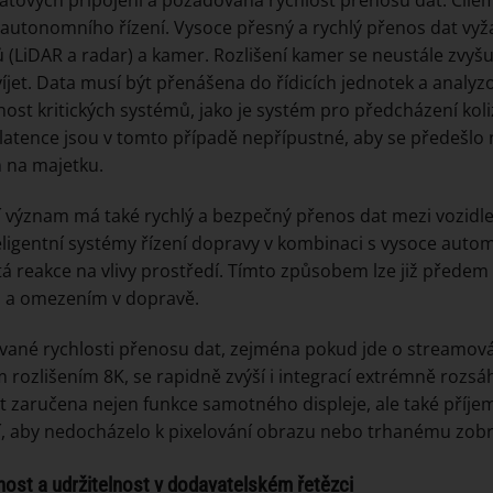
atových připojení a požadovaná rychlost přenosu dat. Cílem
autonomního řízení. Vysoce přesný a rychlý přenos dat vyž
 (LiDAR a radar) a kamer. Rozlišení kamer se neustále zvyš
víjet. Data musí být přenášena do řídicích jednotek a analy
ost kritických systémů, jako je systém pro předcházení koliz
latence jsou v tomto případě nepřípustné, aby se předeš
 na majetku.
 význam má také rychlý a bezpečný přenos dat mezi vozidle
eligentní systémy řízení dopravy v kombinaci s vysoce aut
á reakce na vlivy prostředí. Tímto způsobem lze již před
 a omezením v dopravě.
ané rychlosti přenosu dat, zejména pokud jde o streamová
 rozlišením 8K, se rapidně zvýší i integrací extrémně rozs
t zaručena nejen funkce samotného displeje, ale také příje
í, aby nedocházelo k pixelování obrazu nebo trhanému zob
ost a udržitelnost v dodavatelském řetězci