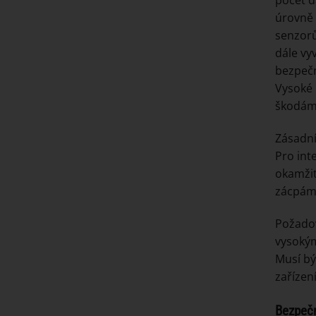
počet d
úrovně 
senzorů
dále vy
bezpečn
Vysoké 
škodám
Zásadní
Pro int
okamžit
zácpám
Požadov
vysokým
Musí bý
zařízen
Bezpečn