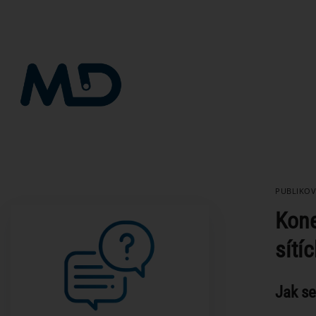
Přeskočit
na
obsah
PUBLIKO
Kone
sí
Jak se