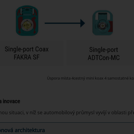
Úspora místa 4cestný mini koax 4 samostatné k
a inovace
u situaci, v níž se automobilový průmysl vyvíjí v oblasti přen
ónová architektura