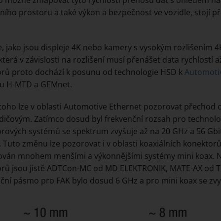
ího prostoru a také výkon a bezpečnost ve vozidle, stojí 
e, jako jsou displeje 4K nebo kamery s vysokým rozlišením 4
která v závislosti na rozlišení musí přenášet data rychlostí a
rů proto dochází k posunu od technologie HSD k
Automoti
ou H-MTD a GEMnet.
oho lze v oblasti Automotive Ethernet pozorovat přechod o
ičovým. Zatímco dosud byl frekvenční rozsah pro technolog
rových systémů se spektrum zvyšuje až na 20 GHz a 56 Gbit/
. Tuto změnu lze pozorovat i v oblasti koaxiálních konektor
ván mnohem menšími a výkonnějšími systémy mini koax. Ne
rů jsou jistě ADTCon-MC od MD ELEKTRONIK, MATE-AX od T
ční pásmo pro FAK bylo dosud 6 GHz a pro mini koax se zvy