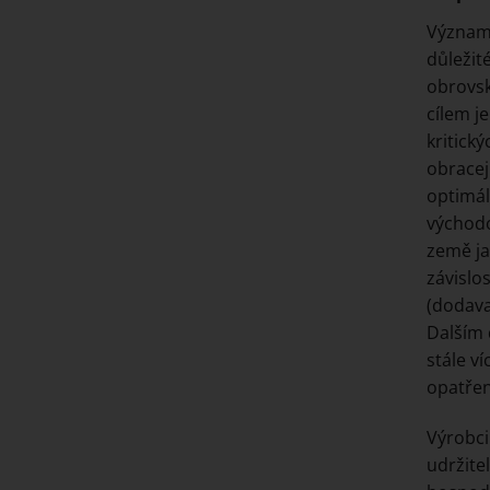
Význam 
důležit
obrovsk
cílem j
kritick
obracej
optimál
východo
země ja
závislo
(dodava
Dalším 
stále v
opatřen
Výrobci
udržite