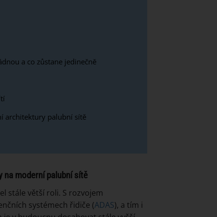
ádnou a co zůstane jedinečně
tí
 architektury palubní sítě
y na moderní palubní sítě
stále větší roli. S rozvojem
enčních systémech řidiče (
ADAS
), a tím i