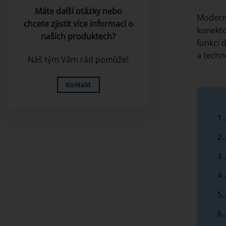
Máte další otázky nebo
Moderní
chcete zjistit více informací o
konekto
našich produktech?
funkcí 
a techn
Náš tým Vám rád pomůže!
Kontakt
1.
2.
3.
4.
5.
6.