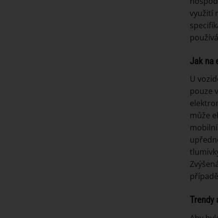
hospodá
využití
specifi
používá
Jak na 
U vozid
pouze v
elektro
může el
mobilní
upředno
tlumivk
Zvýšená
případě
Trendy 
Aby byl