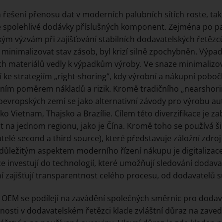
řešení přenosu dat v moderních palubních sítích roste, ta
é spolehlivé dodávky příslušných komponent. Zejména po pa
ým výzvám při zajišťování stabilních dodavatelských řetězců.
e minimalizovat stav zásob, byl krizí silně zpochybněn. Výp
ých materiálů vedly k výpadkům výroby. Ve snaze minimalizovat
í ke strategiím „right-shoring“, kdy výrobní a nákupní pobo
ním poměrem nákladů a rizik. Kromě tradičního „nearshor
evropských zemí se jako alternativní závody pro výrobu au
ko Vietnam, Thajsko a Brazílie. Cílem této diverzifikace je 
st na jednom regionu, jako je Čína. Kromě toho se používá ši
telé second a third source), které představuje záložní zdr
důležitým aspektem moderního řízení nákupu je digitalizac
íce investují do technologií, které umožňují sledování dodav
í zajišťují transparentnost celého procesu, od dodavatelů s
 OEM se podílejí na zavádění společných směrnic pro dodava
lnosti v dodavatelském řetězci klade zvláštní důraz na zav