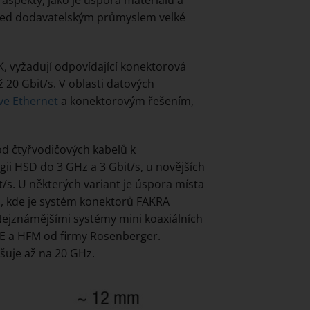
před dodavatelským průmyslem velké
K, vyžadují odpovídající konektorová
ž 20 Gbit/s. V oblasti datových
ve Ethernet
a konektorovým řešením,
d čtyřvodičových kabelů k
ii HSD do 3 GHz a 3 Gbit/s, u novějších
s. U některých variant je úspora místa
ů, kde je systém konektorů FAKRA
jznámějšími systémy mini koaxiálních
E a HFM od firmy Rosenberger.
šuje až na 20 GHz.