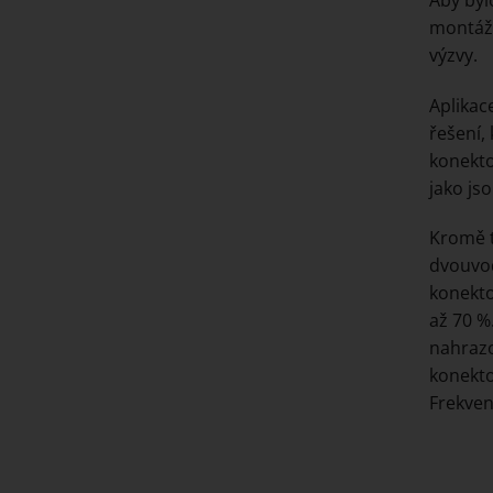
montážn
výzvy.
Aplikac
řešení, 
konekto
jako js
Kromě t
dvouvod
konekto
až 70 %
nahrazo
konekto
Frekven