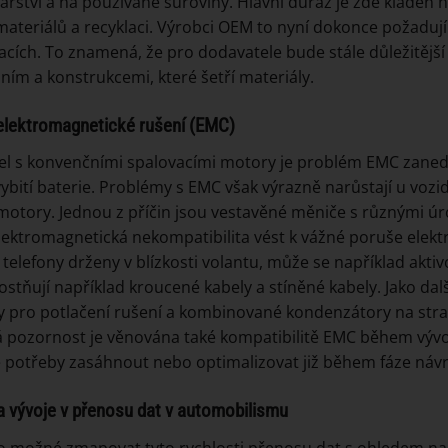
řství a na používané suroviny. Hlavní důraz je zde kladen
 materiálů a recyklaci. Výrobci OEM to nyní dokonce požadu
kacích. To znamená, že pro dodavatele bude stále důležitější
ním a konstrukcemi, které šetří materiály.
elektromagnetické rušení (EMC)
el s konvenčními spalovacími motory je problém EMC zanedb
ybití baterie. Problémy s EMC však výrazně narůstají u voz
motory. Jednou z příčin jsou vestavěné měniče s různými ú
ektromagnetická nekompatibilita vést k vážné poruše elektr
 telefony drženy v blízkosti volantu, může se například aktiv
stňují například kroucené kabely a stíněné kabely. Jako dalš
y pro potlačení rušení a kombinované kondenzátory na stran
 pozornost je věnována také kompatibilitě EMC během výv
 potřeby zasáhnout nebo optimalizovat již během fáze náv
a vývoje v přenosu dat v automobilismu
o možné zmapovat tyto rychlosti přenosu dat s ohledem na 