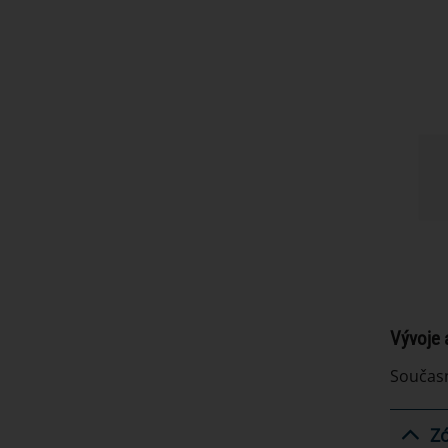
Vývoje 
Současno
Z