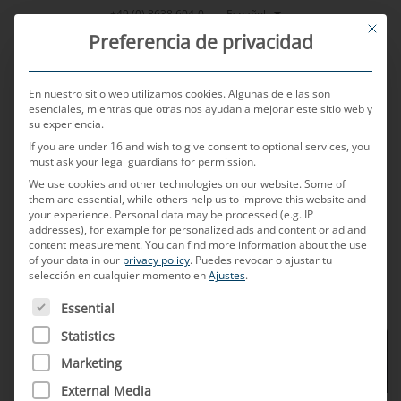
Saltar
Español
+49 (0) 8638 604-0
This bu
al
Preferencia de privacidad
contenido
En nuestro sitio web utilizamos cookies. Algunas de ellas son
esenciales, mientras que otras nos ayudan a mejorar este sitio web y
su experiencia.
MENU
If you are under 16 and wish to give consent to optional services, you
must ask your legal guardians for permission.
We use cookies and other technologies on our website. Some of
them are essential, while others help us to improve this website and
your experience.
Personal data may be processed (e.g. IP
addresses), for example for personalized ads and content or ad and
content measurement.
You can find more information about the use
of your data in our
privacy policy
.
Puedes revocar o ajustar tu
selección en cualquier momento en
Ajustes
.
A CONTINUACIÓN FIGURA UNA LISTA DE LOS GRUPOS D
Essential
Statistics
Marketing
External Media