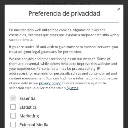
Saltar
Español
+49 (0) 8638 604-0
This bu
al
Preferencia de privacidad
contenido
En nuestro sitio web utilizamos cookies. Algunas de ellas son
esenciales, mientras que otras nos ayudan a mejorar este sitio web y
su experiencia.
MENU
If you are under 16 and wish to give consent to optional services, you
must ask your legal guardians for permission.
We use cookies and other technologies on our website. Some of
them are essential, while others help us to improve this website and
your experience.
Personal data may be processed (e.g. IP
addresses), for example for personalized ads and content or ad and
content measurement.
You can find more information about the use
of your data in our
privacy policy
.
Puedes revocar o ajustar tu
selección en cualquier momento en
Ajustes
.
A CONTINUACIÓN FIGURA UNA LISTA DE LOS GRUPOS D
Essential
Statistics
Marketing
External Media