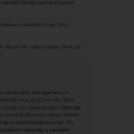
a kabeláž A²B významně přispívá k
lokalizaci a potlačení zdrojů šumu
jako je hlas, video a zasílání zpráv, do
ci
ho produktového managementu v
nosti MD pracuje již od roku 2019.
ní inženýr pro mezinárodní zákazníky.
et cenné zkušenosti v oboru mobile
uje ve své každodenní práci. Pro
 globálními zákazníky a zavádění