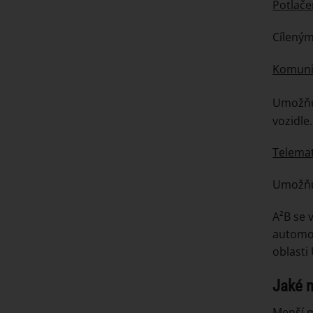
Potlače
Cíleným
Komunik
Umožňuj
vozidle.
Telemat
Umožňuj
A²B se 
automob
oblasti
Jaké 
Menší m