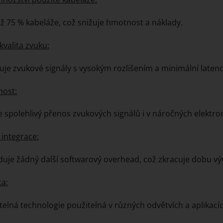
až 75 % kabeláže, což snižuje hmotnost a náklady.
kvalita zvuku:
je zvukové signály s vysokým rozlišením a minimální latenc
nost:
je spolehlivý přenos zvukových signálů i v náročných elektr
integrace:
uje žádný další softwarový overhead, což zkracuje dobu výv
ta:
telná technologie použitelná v různých odvětvích a aplikacíc