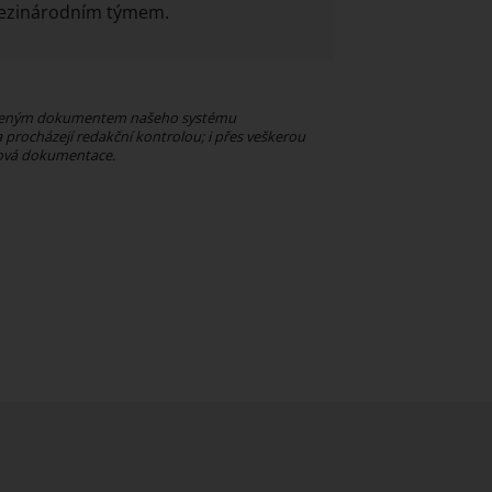
 mezinárodním týmem.
 řízeným dokumentem našeho systému
procházejí redakční kontrolou; i přes veškerou
tová dokumentace.