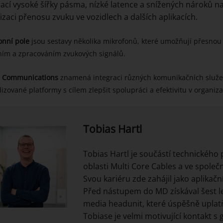
cí vysoké šířky pásma, nízké latence a snížených nároků n
izaci přenosu zvuku ve vozidlech a dalších aplikacích.
onní pole
jsou sestavy několika mikrofonů, které umožňují přesnou 
ím a zpracováním zvukových signálů.
d Communications
znamená integraci různých komunikačních služeb, 
izované platformy s cílem zlepšit spolupráci a efektivitu v organiza
Tobias Hartl
Tobias Hartl je součástí technické
oblasti Multi Core Cables a ve společ
Svou kariéru zde zahájil jako aplikač
Před nástupem do MD získával šest l
media headunit, které úspěšně uplatň
Tobiase je velmi motivující kontakt s