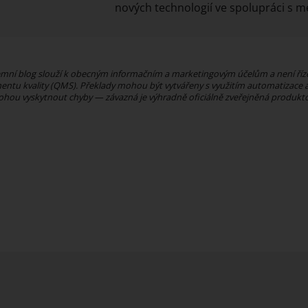
nových technologií ve spolupráci s
remní blog slouží k obecným informačním a marketingovým účelům a není
tu kvality (QMS). Překlady mohou být vytvářeny s využitím automatizace a 
ohou vyskytnout chyby — závazná je výhradně oficiálně zveřejněná produk