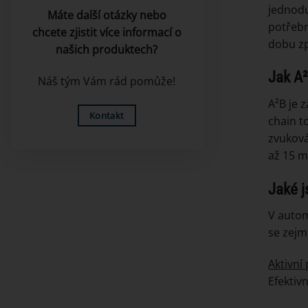
jednodu
Máte další otázky nebo
potřebn
chcete zjistit více informací o
dobu zp
našich produktech?
Jak A²
Náš tým Vám rád pomůže!
A²B je 
Kontakt
chain t
zvuková
až 15 m
Jaké j
V autom
se zejm
Aktivní
Efektivn