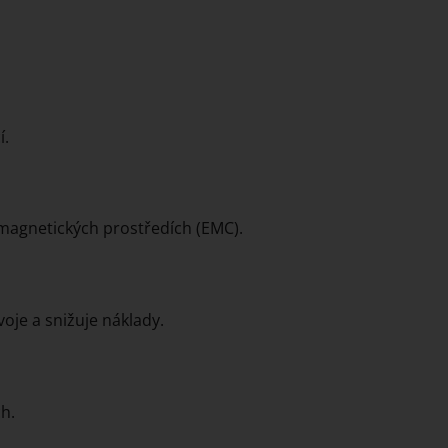
í.
omagnetických prostředích (EMC).
oje a snižuje náklady.
h.