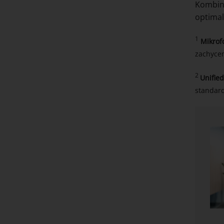
Kombina
optimal
1
Mikrof
zachycen
2
Unifie
standard