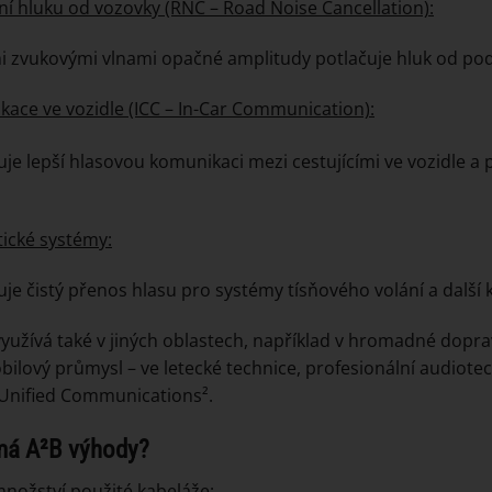
ní hluku od vozovky (RNC – Road Noise Cancellation):
i zvukovými vlnami opačné amplitudy potlačuje hluk od po
ace ve vozidle (ICC – In-Car Communication):
e lepší hlasovou komunikaci mezi cestujícími ve vozidle a 
ické systémy:
e čistý přenos hlasu pro systémy tísňového volání a další 
využívá také v jiných oblastech, například v hromadné dopr
ilový průmysl – ve letecké technice, profesionální audiote
 Unified Communications².
má A²B výhody?
nožství použité kabeláže: