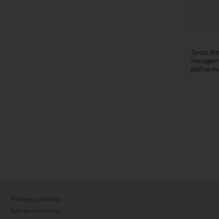
Tento fi
managemen
péči se m
Prodejní podmínky
Nákupní podmínky