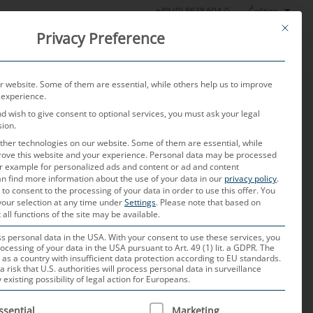
Čeština
+49 (0) 8638 604-0
This butt
Privacy Preference
oratoř
Aktuality
O nás
Kariéra
Kontakt
 website. Some of them are essential, while others help us to improve
 experience.
nd wish to give consent to optional services, you must ask your legal
sion.
her technologies on our website. Some of them are essential, while
rove this website and your experience.
Personal data may be processed
for example for personalized ads and content or ad and content
n find more information about the use of your data in our
privacy policy
.
 to consent to the processing of your data in order to use this offer.
You
your selection at any time under
Settings
.
Please note that based on
 all functions of the site may be available.
 personal data in the USA. With your consent to use these services, you
ocessing of your data in the USA pursuant to Art. 49 (1) lit. a GDPR. The
 as a country with insufficient data protection according to EU standards.
a risk that U.S. authorities will process personal data in surveillance
xisting possibility of legal action for Europeans.
společností Analog Devices pro použití
ma až 50 Mbit/s prostřednictvím
 IS A LIST OF SERVICE GROUPS FOR WHICH CONSENT CAN B
ssential
Marketing