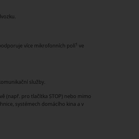
dvozku.
1
podporuje více mikrofonních polí
ve
komunikační služby.
avě (např. pro tlačítka STOP) nebo mimo
chnice, systémech domácího kina a v