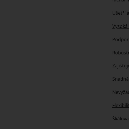
Ušetří 
Vysoká 
Podporu
Robust
Zajišťu
Snadná 
Nevyžad
Flexibili
Škálova