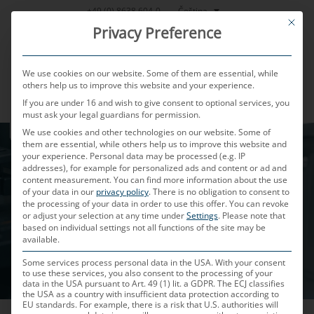
Přeskočit
Čeština
+49 (0) 8638 604-0
This bu
na
Privacy Preference
obsah
We use cookies on our website. Some of them are essential, while
others help us to improve this website and your experience.
If you are under 16 and wish to give consent to optional services, you
MENU
must ask your legal guardians for permission.
We use cookies and other technologies on our website. Some of
them are essential, while others help us to improve this website and
your experience.
Personal data may be processed (e.g. IP
addresses), for example for personalized ads and content or ad and
content measurement.
You can find more information about the use
of your data in our
privacy policy
.
There is no obligation to consent to
the processing of your data in order to use this offer.
You can revoke
or adjust your selection at any time under
Settings
.
Please note that
based on individual settings not all functions of the site may be
available.
Some services process personal data in the USA. With your consent
to use these services, you also consent to the processing of your
data in the USA pursuant to Art. 49 (1) lit. a GDPR. The ECJ classifies
the USA as a country with insufficient data protection according to
EU standards. For example, there is a risk that U.S. authorities will