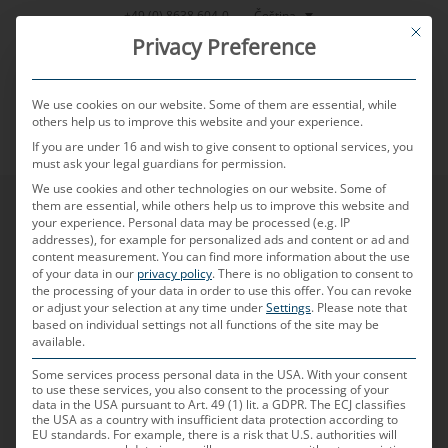
Přeskočit
Čeština
+49 (0) 8638 604-0
This bu
na
Privacy Preference
obsah
We use cookies on our website. Some of them are essential, while
others help us to improve this website and your experience.
If you are under 16 and wish to give consent to optional services, you
MENU
must ask your legal guardians for permission.
We use cookies and other technologies on our website. Some of
them are essential, while others help us to improve this website and
Tvůj nový začátek
your experience.
Personal data may be processed (e.g. IP
addresses), for example for personalized ads and content or ad and
content measurement.
You can find more information about the use
of your data in our
privacy policy
.
There is no obligation to consent to
jako absolvent,
the processing of your data in order to use this offer.
You can revoke
or adjust your selection at any time under
Settings
.
Please note that
based on individual settings not all functions of the site may be
mladý profesionál
available.
Some services process personal data in the USA. With your consent
to use these services, you also consent to the processing of your
data in the USA pursuant to Art. 49 (1) lit. a GDPR. The ECJ classifies
the USA as a country with insufficient data protection according to
EU standards. For example, there is a risk that U.S. authorities will