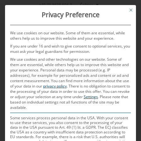
Přeskočit
Čeština
+49 (0) 8638 604-0
This bu
na
Privacy Preference
obsah
We use cookies on our website. Some of them are essential, while
others help us to improve this website and your experience.
If you are under 16 and wish to give consent to optional services, you
MENU
must ask your legal guardians for permission.
We use cookies and other technologies on our website. Some of
them are essential, while others help us to improve this website and
Uděláme z vašeho
your experience.
Personal data may be processed (e.g. IP
addresses), for example for personalized ads and content or ad and
content measurement.
You can find more information about the use
of your data in our
privacy policy
.
There is no obligation to consent to
automobilu mobilní
the processing of your data in order to use this offer.
You can revoke
or adjust your selection at any time under
Settings
.
Please note that
based on individual settings not all functions of the site may be
obývací pokoj. Nebo
available.
Some services process personal data in the USA. With your consent
to use these services, you also consent to the processing of your
kancelář. Nebo
data in the USA pursuant to Art. 49 (1) lit. a GDPR. The ECJ classifies
the USA as a country with insufficient data protection according to
EU standards. For example, there is a risk that U.S. authorities will