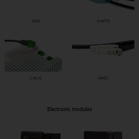
HSD
H-MTD
C-KLIC
AMEC
Electronic modules