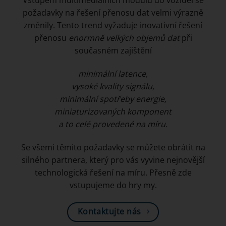
Vstupem multimediálních modulů do vozidel se
požadavky na řešení přenosu dat velmi výrazně
změnily. Tento trend vyžaduje inovativní řešení
přenosu
enormně velkých objemů dat
při
současném zajištění
minimální latence,
vysoké kvality signálu,
minimální spotřeby energie,
miniaturizovaných komponent
a to celé provedené na míru.
Se všemi těmito požadavky se můžete obrátit na
silného partnera, který pro vás vyvine nejnovější
technologická řešení na míru. Přesně zde
vstupujeme do hry my.
Kontaktujte nás