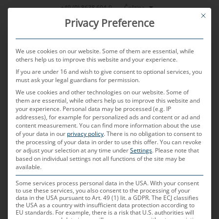
Přeskočit
Čeština
+49 (0) 8638 604-0
This bu
na
Privacy Preference
obsah
We use cookies on our website. Some of them are essential, while
others help us to improve this website and your experience.
If you are under 16 and wish to give consent to optional services, you
MENU
must ask your legal guardians for permission.
We use cookies and other technologies on our website. Some of
them are essential, while others help us to improve this website and
Kabely s konektory
your experience.
Personal data may be processed (e.g. IP
addresses), for example for personalized ads and content or ad and
content measurement.
You can find more information about the use
of your data in our
privacy policy
.
There is no obligation to consent to
pro připojení
the processing of your data in order to use this offer.
You can revoke
or adjust your selection at any time under
Settings
.
Please note that
based on individual settings not all functions of the site may be
senzorů v
available.
Some services process personal data in the USA. With your consent
to use these services, you also consent to the processing of your
automobilech
data in the USA pursuant to Art. 49 (1) lit. a GDPR. The ECJ classifies
the USA as a country with insufficient data protection according to
EU standards. For example, there is a risk that U.S. authorities will