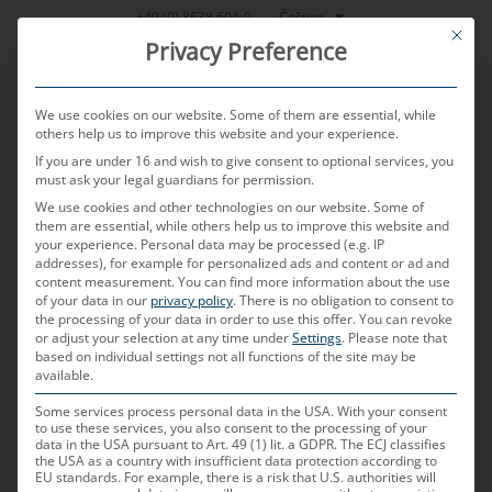
Přeskočit
Čeština
+49 (0) 8638 604-0
This bu
na
Privacy Preference
obsah
We use cookies on our website. Some of them are essential, while
others help us to improve this website and your experience.
If you are under 16 and wish to give consent to optional services, you
MENU
must ask your legal guardians for permission.
We use cookies and other technologies on our website. Some of
them are essential, while others help us to improve this website and
Kabely s konektory
your experience.
Personal data may be processed (e.g. IP
addresses), for example for personalized ads and content or ad and
content measurement.
You can find more information about the use
of your data in our
privacy policy
.
There is no obligation to consent to
pro připojení
the processing of your data in order to use this offer.
You can revoke
or adjust your selection at any time under
Settings
.
Please note that
based on individual settings not all functions of the site may be
senzorů v
available.
Some services process personal data in the USA. With your consent
to use these services, you also consent to the processing of your
automobilech
data in the USA pursuant to Art. 49 (1) lit. a GDPR. The ECJ classifies
the USA as a country with insufficient data protection according to
EU standards. For example, there is a risk that U.S. authorities will