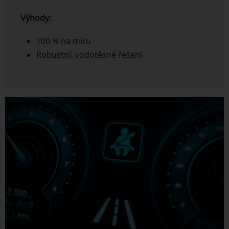
Výhody:
100 % na míru
Robustní, vodotěsné řešení