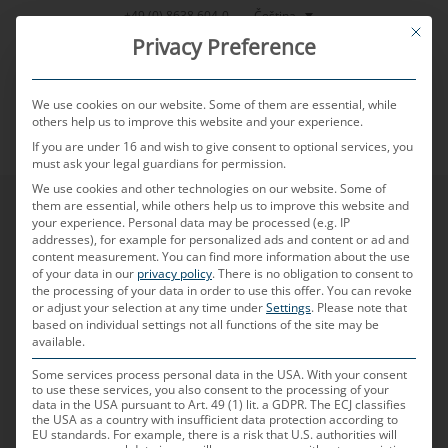
Přeskočit
Čeština
+49 (0) 8638 604-0
This bu
na
Privacy Preference
obsah
We use cookies on our website. Some of them are essential, while
others help us to improve this website and your experience.
If you are under 16 and wish to give consent to optional services, you
MENU
must ask your legal guardians for permission.
We use cookies and other technologies on our website. Some of
them are essential, while others help us to improve this website and
your experience.
Personal data may be processed (e.g. IP
addresses), for example for personalized ads and content or ad and
content measurement.
You can find more information about the use
of your data in our
privacy policy
.
There is no obligation to consent to
the processing of your data in order to use this offer.
You can revoke
or adjust your selection at any time under
Settings
.
Please note that
based on individual settings not all functions of the site may be
available.
Some services process personal data in the USA. With your consent
to use these services, you also consent to the processing of your
data in the USA pursuant to Art. 49 (1) lit. a GDPR. The ECJ classifies
the USA as a country with insufficient data protection according to
EU standards. For example, there is a risk that U.S. authorities will