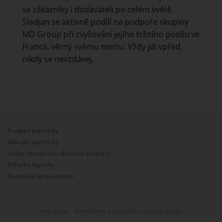
se zákazníky i dodavateli po celém světě.
Sladjan se aktivně podílí na podpoře skupiny
MD Group při zvyšování jejího tržního podílu ve
Francii, věrný svému mottu: Vždy jdi vpřed,
nikdy se nevzdávej.
Prodejní podmínky
Nákupní podmínky
Kodex chování pro obchodní partnery
Příručka logistiky
Technický list pro balení
Impresum
Prohlášení o ochraně osobních údajů