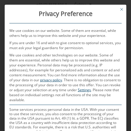
Přeskočit
Čeština
+49 (0) 8638 604-0
This bu
na
Privacy Preference
obsah
We use cookies on our website. Some of them are essential, while
others help us to improve this website and your experience.
If you are under 16 and wish to give consent to optional services, you
MENU
must ask your legal guardians for permission.
We use cookies and other technologies on our website. Some of
them are essential, while others help us to improve this website and
your experience.
Personal data may be processed (e.g. IP
addresses), for example for personalized ads and content or ad and
content measurement.
You can find more information about the use
of your data in our
privacy policy
.
There is no obligation to consent to
the processing of your data in order to use this offer.
You can revoke
or adjust your selection at any time under
Settings
.
Please note that
based on individual settings not all functions of the site may be
available.
Some services process personal data in the USA. With your consent
to use these services, you also consent to the processing of your
data in the USA pursuant to Art. 49 (1) lit. a GDPR. The ECJ classifies
the USA as a country with insufficient data protection according to
EU standards. For example, there is a risk that U.S. authorities will