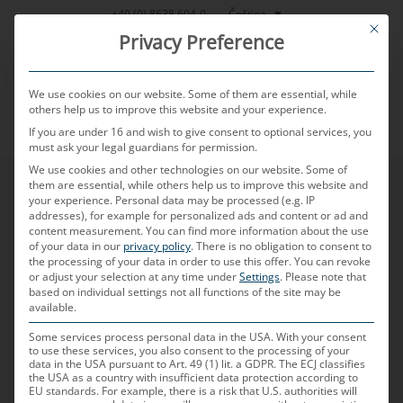
Přeskočit
Čeština
+49 (0) 8638 604-0
This bu
na
Privacy Preference
obsah
We use cookies on our website. Some of them are essential, while
others help us to improve this website and your experience.
If you are under 16 and wish to give consent to optional services, you
MENU
must ask your legal guardians for permission.
We use cookies and other technologies on our website. Some of
them are essential, while others help us to improve this website and
your experience.
Personal data may be processed (e.g. IP
addresses), for example for personalized ads and content or ad and
content measurement.
You can find more information about the use
of your data in our
privacy policy
.
There is no obligation to consent to
the processing of your data in order to use this offer.
You can revoke
or adjust your selection at any time under
Settings
.
Please note that
based on individual settings not all functions of the site may be
available.
Some services process personal data in the USA. With your consent
to use these services, you also consent to the processing of your
data in the USA pursuant to Art. 49 (1) lit. a GDPR. The ECJ classifies
the USA as a country with insufficient data protection according to
EU standards. For example, there is a risk that U.S. authorities will