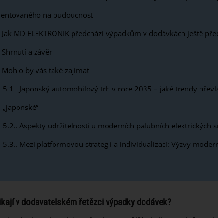
ientovaného na budoucnost
Jak MD ELEKTRONIK předchází výpadkům v dodávkách ještě před
Shrnutí a závěr
Mohlo by vás také zajímat
5.1.
Japonský automobilový trh v roce 2035 – jaké trendy převl
„japonské“
5.2.
Aspekty udržitelnosti u moderních palubních elektrických sí
5.3.
Mezi platformovou strategií a individualizací: Výzvy moderní
ikají v dodavatelském řetězci výpadky dodávek?