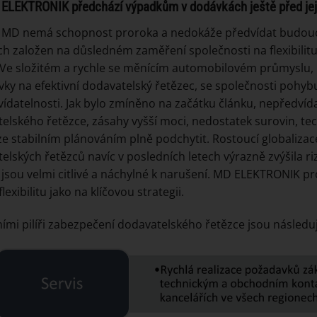
ELEKTRONIK předchází výpadkům v dodávkách ještě před jej
v MD nemá schopnost proroka a nedokáže předvídat budouc
ch založen na důsledném zaměření společnosti na flexibili
 Ve složitém a rychle se měnícím automobilovém průmyslu, k
ky na efektivní dodavatelský řetězec, se společnosti pohybují
ídatelnosti. Jak bylo zmíněno na začátku článku, nepředvída
elského řetězce, zásahy vyšší moci, nedostatek surovin, t
elze stabilním plánováním plně podchytit. Rostoucí globali
elských řetězců navíc v posledních letech výrazně zvýšila r
 jsou velmi citlivé a náchylné k narušení. MD ELEKTRONIK p
flexibilitu jako na klíčovou strategii.
ími pilíři zabezpečení dodavatelského řetězce jsou následuj