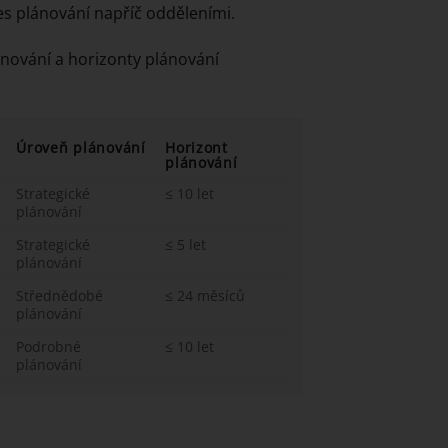
ces plánování napříč odděleními.
ánování a horizonty plánování
Úroveň plánování
Horizont
plánování
Strategické
≤ 10 let
plánování
Strategické
≤ 5 let
plánování
Střednědobé
≤ 24 měsíců
plánování
Podrobné
≤ 10 let
plánování