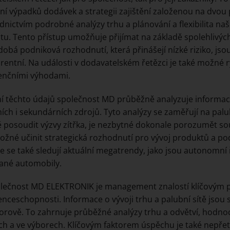
í výpadků dodávek a strategii zajištění založenou na dvou p
dnictvím podrobné analýzy trhu a plánování a flexibilita na
tu. Tento přístup umožňuje přijímat na základě spolehlivý
obá podniková rozhodnutí, která přinášejí nízké riziko, jsou
rentní. Na události v dodavatelském řetězci je také možné 
enčními výhodami.
ní těchto údajů společnost MD průběžně analyzuje informac
ích i sekundárních zdrojů. Tyto analýzy se zaměřují na pal
 posoudit výzvy zítřka, je nezbytné dokonale porozumět
žné učinit strategická rozhodnutí pro vývoj produktů a pod
e se také sledují aktuální megatrendy, jako jsou autonomní 
ané automobily.
lečnost MD ELEKTRONIK je management znalostí klíčovým p
nceschopnosti. Informace o vývoji trhu a palubní sítě jso
rově. To zahrnuje průběžné analýzy trhu a odvětví, hodnoc
ích a ve výborech. Klíčovým faktorem úspěchu je také nepřetr