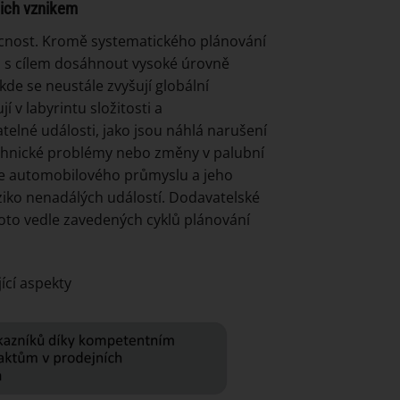
ich vznikem
nost. Kromě systematického plánování
tu s cílem dosáhnout vysoké úrovně
de se neustále zvyšují globální
 v labyrintu složitosti a
telné události, jako jsou náhlá narušení
echnické problémy nebo změny v palubní
zace automobilového průmyslu a jeho
iziko nenadálých událostí. Dodavatelské
roto vedle zavedených cyklů plánování
ící aspekty