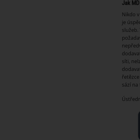
Jak MD 
Nikdo 
je úspě
služeb.
požadav
nepředv
dodavat
síti, n
dodavat
řetězce
sází na 
Ústředn