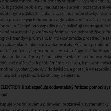
 dodávek mohou být způsobeny vnějšími vlivy společnosti, 
ků, logistické problémy, nedostatek surovin, pozastavení vý
ídatelnými událostmi, jako je vyšší moc nebo stávky. Tato r
at, a proto se jejich dopadům v globalizovaném a široce r
yhnout. V Evropě tyto výpadky navíc ovlivňují i demografické
kované pracovní síly, změny v předpisech o ochraně životníh
ogické trendy v průmyslu. Mikroekonomické prostředí je ta
m zákazníků, konkurentů a dodavatelů. Příčinou problémů s
nosti. To může být způsobeno nedostatečným krátkodobý
ním, nedostatečnou přizpůsobivostí vlastního dodavatels
elů, což může vést k problémům s kvalitou, k platební nes
 mohou vyvolat výpadky v dodávkách, a proto je v nestabi
m úspěchu systematická strategie zajištění.
ELEKTRONIK zabezpečuje dodavatelský řetězec pomocí syst
nost
tupuje k podnikovému plánování prozíravě a systematicky, s
elském řetězci jak pro společnost, tak pro její zákazníky. To