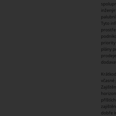
spolupr
inženýr
palubní
Tyto in
prostře
podniko
priorit
plány p
prodeje
dodavat
Krátkod
včasné 
Zajiště
horizon
příštíc
zajiště
dobře i