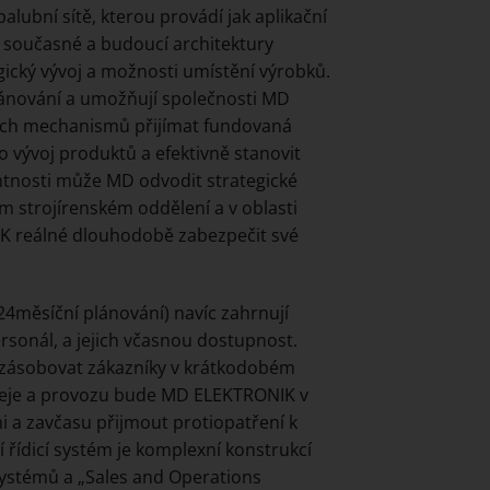
alubní sítě, kterou provádí jak aplikační
 současné a budoucí architektury
gický vývoj a možnosti umístění výrobků.
ánování a umožňují společnosti MD
ních mechanismů přijímat fundovaná
 vývoj produktů a efektivně stanovit
ntnosti může MD odvodit strategické
ím strojírenském oddělení a v oblasti
K reálné dlouhodobě zabezpečit své
4měsíční plánování) navíc zahrnují
ersonál, a jejich včasnou dostupnost.
ě zásobovat zákazníky v krátkodobém
deje a provozu bude MD ELEKTRONIK v
 a zavčasu přijmout protiopatření k
í řídicí systém je komplexní konstrukcí
systémů a „Sales and Operations