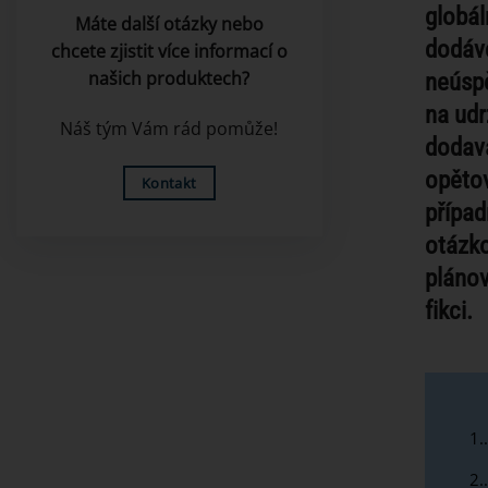
globál
Máte další otázky nebo
dodáve
chcete zjistit více informací o
neúspě
našich produktech?
na udr
Náš tým Vám rád pomůže!
dodava
opětov
Kontakt
případ
otázk
plánov
fikci.
1.
2.