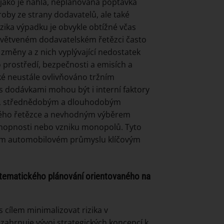
jako je náhlá, neplánovaná poptávka
roby ze strany dodavatelů, ale také
izika výpadku je obvykle obtížné včas
ozvětveném dodavatelském řetězci často
 změny a z nich vyplývající nedostatek
o prostředí, bezpečnosti a emisích a
ké neustále ovlivňováno tržním
 dodávkami mohou být i interní faktory
m, střednědobým a dlouhodobým
kého řetězce a nevhodným výběrem
chopnosti nebo vzniku monopolů. Tyto
lním automobilovém průmyslu klíčovým
ematického plánování orientovaného na
 cílem minimalizovat rizika v
 zahrnuje vývoj strategických koncepcí k