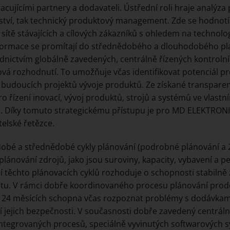
acujícími partnery a dodavateli. Ústřední roli hraje analýza p
ství, tak technický produktový management. Zde se hodnotí
 sítě stávajících a cílových zákazníků s ohledem na technolo
formace se promítají do střednědobého a dlouhodobého pl
dnictvím globálně zavedených, centrálně řízených kontrol
vá rozhodnutí. To umožňuje včas identifikovat potenciál pro
y budoucích projektů vývoje produktů. Ze získané transpare
ro řízení inovací, vývoj produktů, strojů a systémů ve vlastn
. Díky tomuto strategickému přístupu je pro MD ELEKTRONI
elské řetězce.
obé a střednědobé cykly plánování (podrobné plánování a 2
plánování zdrojů, jako jsou suroviny, kapacity, vybavení a p
ní těchto plánovacích cyklů rozhoduje o schopnosti stabiln
tu. V rámci dobře koordinovaného procesu plánování pro
h 24 měsících schopna včas rozpoznat problémy s dodávkami
ní jejich bezpečnosti. V současnosti dobře zavedený centráln
ntegrovaných procesů, speciálně vyvinutých softwarových 