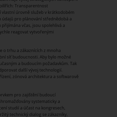
ilířích: Transparentnost
ší vlastní úrovně služeb v krátkodobém
ch údajů pro plánování střednědobá a
 přijímána včas, jsou spolehlivá a
rychle reagovat vytvořenými
e o trhu a zákaznících z mnoha
ubní síť budoucnosti. Aby bylo možné
 současným a budoucím požadavkům. Tak
porovat další vývoj technologií.
řízení, zónová architektura a softwarově
rvkem pro zajištění budoucí
u shromažďovány systematicky a
ení studií a účast na kongresech,
žitý technický dialog se zákazníky,