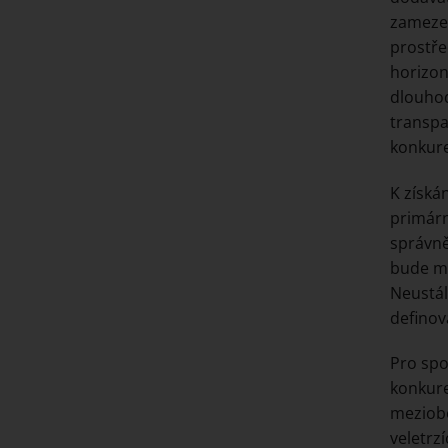
zamezen
prostře
horizon
dlouhod
transpa
konkur
K získá
primárn
správně
bude mo
Neustál
definov
Pro spo
konkure
meziobo
veletrz