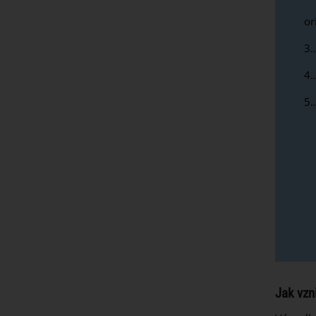
or
3.
4.
5.
Jak vzn