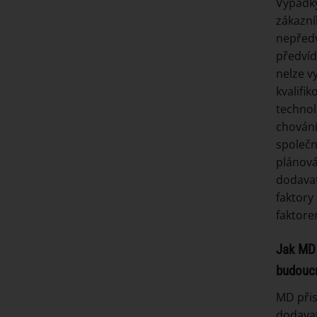
Výpadky
zákazní
nepředv
předvíd
nelze v
kvalifi
technol
chování
společ
plánová
dodavat
faktory
faktore
Jak MD 
budouc
MD přis
dodavat