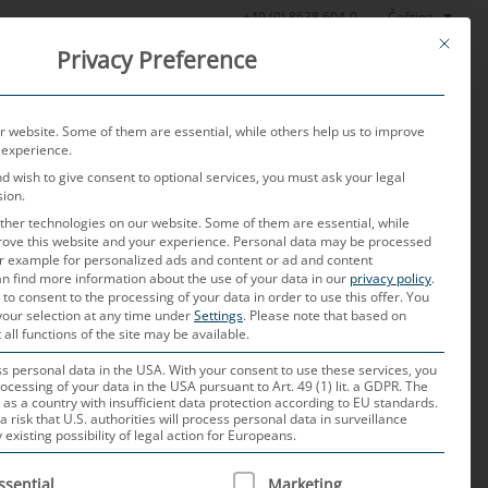
Čeština
+49 (0) 8638 604-0
This butt
Privacy Preference
oratoř
Aktuality
O nás
Kariéra
Kontakt
 website. Some of them are essential, while others help us to improve
 experience.
nd wish to give consent to optional services, you must ask your legal
sion.
her technologies on our website. Some of them are essential, while
rove this website and your experience.
Personal data may be processed
for example for personalized ads and content or ad and content
n find more information about the use of your data in our
privacy policy
.
 to consent to the processing of your data in order to use this offer.
You
your selection at any time under
Settings
.
Please note that based on
ita, nebo fikce?
 all functions of the site may be available.
 personal data in the USA. With your consent to use these services, you
ocessing of your data in the USA pursuant to Art. 49 (1) lit. a GDPR. The
 as a country with insufficient data protection according to EU standards.
a risk that U.S. authorities will process personal data in surveillance
etězce jsou křehké a mohou se
xisting possibility of legal action for Europeans.
 šoku“ prudce vzrostla poptávka a
 IS A LIST OF SERVICE GROUPS FOR WHICH CONSENT CAN B
ssential
Marketing