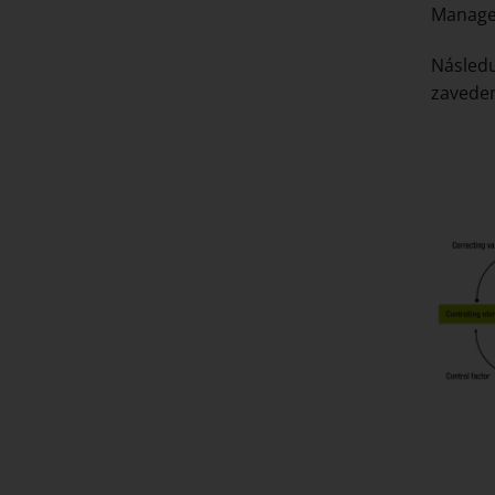
Manager
Následu
zaveden