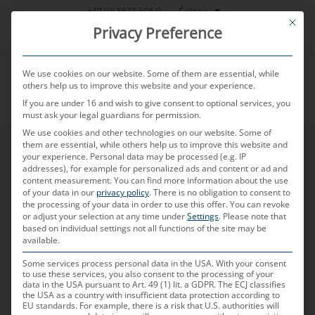
Přeskočit
Čeština
+49 (0) 8638 604-0
This bu
na
Privacy Preference
obsah
We use cookies on our website. Some of them are essential, while
others help us to improve this website and your experience.
If you are under 16 and wish to give consent to optional services, you
MENU
must ask your legal guardians for permission.
We use cookies and other technologies on our website. Some of
them are essential, while others help us to improve this website and
your experience.
Personal data may be processed (e.g. IP
addresses), for example for personalized ads and content or ad and
content measurement.
You can find more information about the use
of your data in our
privacy policy
.
There is no obligation to consent to
the processing of your data in order to use this offer.
You can revoke
or adjust your selection at any time under
Settings
.
Please note that
based on individual settings not all functions of the site may be
available.
Some services process personal data in the USA. With your consent
to use these services, you also consent to the processing of your
data in the USA pursuant to Art. 49 (1) lit. a GDPR. The ECJ classifies
the USA as a country with insufficient data protection according to
EU standards. For example, there is a risk that U.S. authorities will