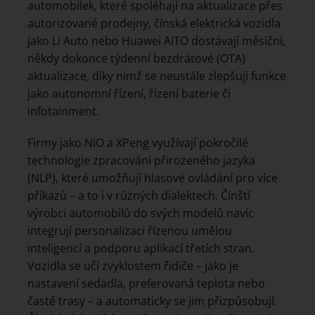
automobilek, které spoléhají na aktualizace přes
autorizované prodejny, čínská elektrická vozidla
jako Li Auto nebo Huawei AITO dostávají měsíční,
někdy dokonce týdenní bezdrátové (OTA)
aktualizace, díky nimž se neustále zlepšují funkce
jako autonomní řízení, řízení baterie či
infotainment.
Firmy jako NIO a XPeng využívají pokročilé
technologie zpracování přirozeného jazyka
(NLP), které umožňují hlasové ovládání pro více
příkazů – a to i v různých dialektech. Čínští
výrobci automobilů do svých modelů navíc
integrují personalizaci řízenou umělou
inteligencí a podporu aplikací třetích stran.
Vozidla se učí zvyklostem řidiče – jako je
nastavení sedadla, preferovaná teplota nebo
časté trasy – a automaticky se jim přizpůsobují.