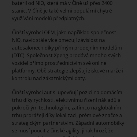
baterií od NIO, která má v Číně už přes 2400
stanic. V Číně je také velmi populární chytré
využívání modelů předplatných.
Čínští výrobci OEM, jako například společnost
NIO, navíc stále více omezují závislost na
autosalonech díky přímým prodejním modelům
(DTC). Společnost Xpeng prodává mnoho svých
vozidel přímo prostřednictvím své online
platformy. Obě strategie zlepšují ziskové marže i
kontrolu nad zákaznickými daty.
Čínští výrobci aut si upevňují pozici na domácím
trhu díky rychlosti, efektivnímu řízení nákladů a
pokročilým technologiím, zatímco na globálním
trhu prorážejí díky lokalizaci, prémiové značce a
strategickým partnerstvím. Západní automobilky
se musí poučit z čínské agility, jinak hrozí, že