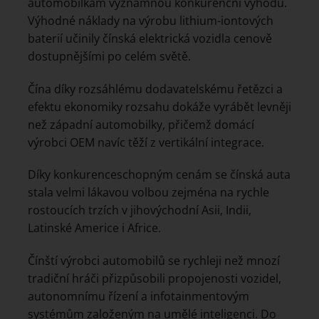
automobilkám významnou konkurenční výhodu.
Výhodné náklady na výrobu lithium-iontových
baterií učinily čínská elektrická vozidla cenově
dostupnějšími po celém světě.
Čína díky rozsáhlému dodavatelskému řetězci a
efektu ekonomiky rozsahu dokáže vyrábět levněji
než západní automobilky, přičemž domácí
výrobci OEM navíc těží z vertikální integrace.
Díky konkurenceschopným cenám se čínská auta
stala velmi lákavou volbou zejména na rychle
rostoucích trzích v jihovýchodní Asii, Indii,
Latinské Americe i Africe.
Čínští výrobci automobilů se rychleji než mnozí
tradiční hráči přizpůsobili propojenosti vozidel,
autonomnímu řízení a infotainmentovým
systémům založeným na umělé inteligenci. Do