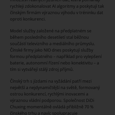
rychleji zdokonalovat AI algoritmy a poskytují tak
čínským firmám výraznou výhodu v tréninku dat
oproti konkurenci.
Model služby založené na předplatném se
během posledního desetiletí stal běžnou
součástí televizního a mediálního průmyslu.
Čínské firmy jako NIO dnes poskytují služby
formou předplatného – například pro vylepšení
baterie, autonomní řízení nebo konektivitu – a
tím si vytvářejí stálý zdroj příjmů.
Čínský trh s jízdami na vyžádání patří mezi
největší a nejdynamičtější na světě, formovaný
ostrou konkurencí, rychlými inovacemi a
výraznou vládní podporou. Společnost DiDi
Chuxing momentálně ovládá přibližně 70 %
čínského trhu a navíc spolupracuje