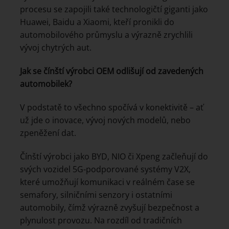
procesu se zapojili také technologičtí giganti jako
Huawei, Baidu a Xiaomi, kteří pronikli do
automobilového průmyslu a výrazně zrychlili
vývoj chytrých aut.
Jak se čínští výrobci OEM odlišují od zavedených
automobilek?
V podstatě to všechno spočívá v konektivitě – ať
už jde o inovace, vývoj nových modelů, nebo
zpeněžení dat.
Čínští výrobci jako BYD, NIO či Xpeng začleňují do
svých vozidel 5G-podporované systémy V2X,
které umožňují komunikaci v reálném čase se
semafory, silničními senzory i ostatními
automobily, čímž výrazně zvyšují bezpečnost a
plynulost provozu. Na rozdíl od tradičních