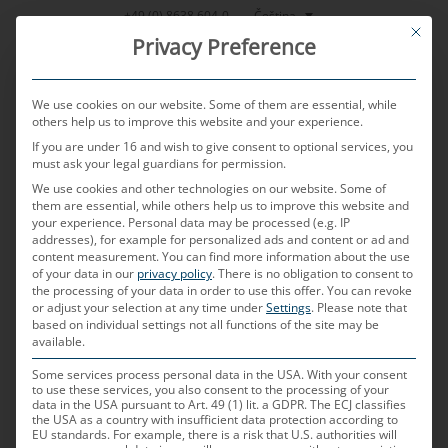
Přeskočit
Čeština
+49 (0) 8638 604-0
This bu
na
Privacy Preference
obsah
We use cookies on our website. Some of them are essential, while
others help us to improve this website and your experience.
If you are under 16 and wish to give consent to optional services, you
MENU
must ask your legal guardians for permission.
We use cookies and other technologies on our website. Some of
them are essential, while others help us to improve this website and
your experience.
Personal data may be processed (e.g. IP
PUBLIKOVÁNO DNE
10. 7. 2025
AUTOREM
LI DAN
addresses), for example for personalized ads and content or ad and
content measurement.
You can find more information about the use
Vzestup čínských výrobců
of your data in our
privacy policy
.
There is no obligation to consent to
the processing of your data in order to use this offer.
You can revoke
or adjust your selection at any time under
Settings
.
Please note that
OEM – pohled z Číny
based on individual settings not all functions of the site may be
available.
Some services process personal data in the USA. With your consent
to use these services, you also consent to the processing of your
data in the USA pursuant to Art. 49 (1) lit. a GDPR. The ECJ classifies
the USA as a country with insufficient data protection according to
EU standards. For example, there is a risk that U.S. authorities will