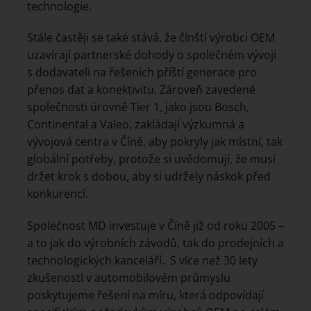
technologie.
Stále častěji se také stává, že čínští výrobci OEM
uzavírají partnerské dohody o společném vývoji
s dodavateli na řešeních příští generace pro
přenos dat a konektivitu. Zároveň zavedené
společnosti úrovně Tier 1, jako jsou Bosch,
Continental a Valeo, zakládají výzkumná a
vývojová centra v Číně, aby pokryly jak místní, tak
globální potřeby, protože si uvědomují, že musí
držet krok s dobou, aby si udržely náskok před
konkurencí.
Společnost MD investuje v Číně již od roku 2005 –
a to jak do výrobních závodů, tak do prodejních a
technologických kanceláří. S více než 30 lety
zkušeností v automobilovém průmyslu
poskytujeme řešení na míru, která odpovídají