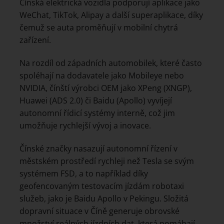
Čínská elektrická vozidla podporují aplikace jako
WeChat, TikTok, Alipay a další superaplikace, díky
čemuž se auta proměňují v mobilní chytrá
zařízení.
Na rozdíl od západních automobilek, které často
spoléhají na dodavatele jako Mobileye nebo
NVIDIA, čínští výrobci OEM jako XPeng (XNGP),
Huawei (ADS 2.0) či Baidu (Apollo) vyvíjejí
autonomní řídicí systémy interně, což jim
umožňuje rychlejší vývoj a inovace.
Čínské značky nasazují autonomní řízení v
městském prostředí rychleji než Tesla se svým
systémem FSD, a to například díky
geofencovaným testovacím jízdám robotaxi
služeb, jako je Baidu Apollo v Pekingu. Složitá
dopravní situace v Číně generuje obrovské
množství reálných jízdních dat, která pomáhají