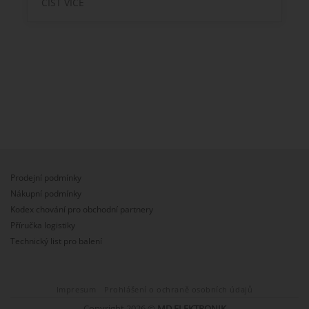
ČÍST VÍCE
Prodejní podmínky
Nákupní podmínky
Kodex chování pro obchodní partnery
Příručka logistiky
Technický list pro balení
Impresum
Prohlášení o ochraně osobních údajů
Copyright 2026 ©
MD ELEKTRONIK