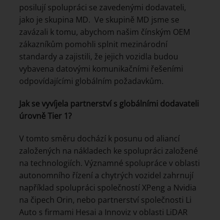
posilují spolupráci se zavedenými dodavateli,
jako je skupina MD. Ve skupině MD jsme se
zavázali k tomu, abychom našim čínským OEM
zákazníkům pomohli splnit mezinárodní
standardy a zajistili, že jejich vozidla budou
vybavena datovými komunikačními řešeními
odpovídajícími globálním požadavkům.
Jak se vyvíjela partnerství s globálními dodavateli
úrovně Tier 1?
V tomto směru dochází k posunu od aliancí
založených na nákladech ke spolupráci založené
na technologiích. Významné spolupráce v oblasti
autonomního řízení a chytrých vozidel zahrnují
například spolupráci společností XPeng a Nvidia
na čipech Orin, nebo partnerství společnosti Li
Auto s firmami Hesai a Innoviz v oblasti LiDAR