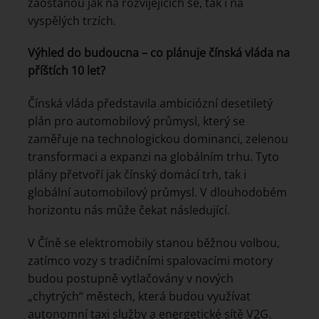
zaostanou jak na rozvíjejících se, tak i na
vyspělých trzích.
Výhled do budoucna – co plánuje čínská vláda na
příštích 10 let?
Čínská vláda představila ambiciózní desetiletý
plán pro automobilový průmysl, který se
zaměřuje na technologickou dominanci, zelenou
transformaci a expanzi na globálním trhu. Tyto
plány přetvoří jak čínský domácí trh, tak i
globální automobilový průmysl. V dlouhodobém
horizontu nás může čekat následující.
V Číně se elektromobily stanou běžnou volbou,
zatímco vozy s tradičními spalovacími motory
budou postupně vytlačovány v nových
„chytrých“ městech, která budou využívat
autonomní taxi služby a energetické sítě V2G.