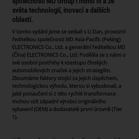
společnosti MD Group i mimo ni a ze
světa technologií, inovací a dalších
oblastí.
V tomto vydání jsme se setkali s Li Dan, provozní
ředitelkou společnosti MD Asia-Pacific (Peking)
ELECTRONICS Co., Ltd. a generální ředitelkou MD
(Čína) ELECTRONICS Co., Ltd. Podělila se s námi o
své osobní postřehy k vzestupu čínských
automobilových značek a jejich strategiím.
Zkoumáme faktory stojící za jejich úspěchem,
technologickou výhodu, kterou si vybudovali, a
jaké ponaučení si z této rychlé transformace
mohou vzít západní výrobci originálního
vybavení (OEM) a dodavatelé první úrovně (Tier
1).