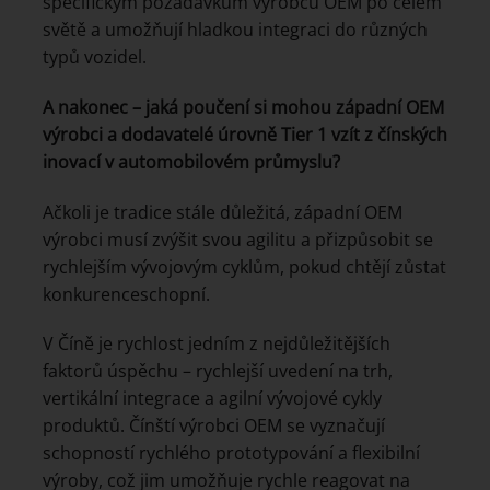
specifickým požadavkům výrobců OEM po celém
světě a umožňují hladkou integraci do různých
typů vozidel.
A nakonec – jaká poučení si mohou západní OEM
výrobci a dodavatelé úrovně Tier 1 vzít z čínských
inovací v automobilovém průmyslu?
Ačkoli je tradice stále důležitá, západní OEM
výrobci musí zvýšit svou agilitu a přizpůsobit se
rychlejším vývojovým cyklům, pokud chtějí zůstat
konkurenceschopní.
V Číně je rychlost jedním z nejdůležitějších
faktorů úspěchu – rychlejší uvedení na trh,
vertikální integrace a agilní vývojové cykly
produktů. Čínští výrobci OEM se vyznačují
schopností rychlého prototypování a flexibilní
výroby, což jim umožňuje rychle reagovat na