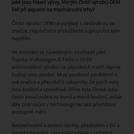
Jaké jsou hlavní výzvy, kterým čínští výrobci OEM
čelí při expanzi na mezinárodní trhy?
Čínští výrobci OEM se potýkají s nedůvěrou ke
značce, regulačními překážkami a geopolitickým
napětím.
Ve srovnání se zavedenými značkami jako
Toyota, Volkswagen či Tesla si čínští
automobiloví výrobci na západních trzích teprve
budují svou pověst. Musí posilovat povědomí o
své značce a přesvědčit zákazníky, že jejich vozy
jsou kvalitní a spolehlivé. Dříve byla čínská auta
často považována za levná a méně kvalitní, avšak
díky pokrokům v technologii se tato představa
postupně mění.
Bezpečnostní a emisní normy, především v EU a
Severní Americe, jsou velmi přísné a vyžadují