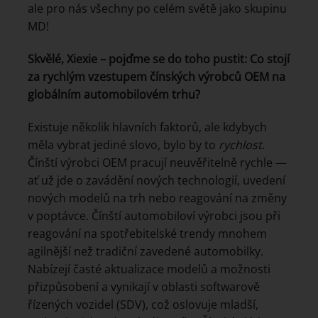
ale pro nás všechny po celém světě jako skupinu
MD!
Skvělé, Xiexie – pojďme se do toho pustit: Co stojí
za rychlým vzestupem čínských výrobců OEM na
globálním automobilovém trhu?
Existuje několik hlavních faktorů, ale kdybych
měla vybrat jediné slovo, bylo by to
rychlost
.
Čínští výrobci OEM pracují neuvěřitelně rychle —
ať už jde o zavádění nových technologií, uvedení
nových modelů na trh nebo reagování na změny
v poptávce. Čínští automobiloví výrobci jsou při
reagování na spotřebitelské trendy mnohem
agilnější než tradiční zavedené automobilky.
Nabízejí časté aktualizace modelů a možnosti
přizpůsobení a vynikají v oblasti softwarově
řízených vozidel (SDV), což oslovuje mladší,