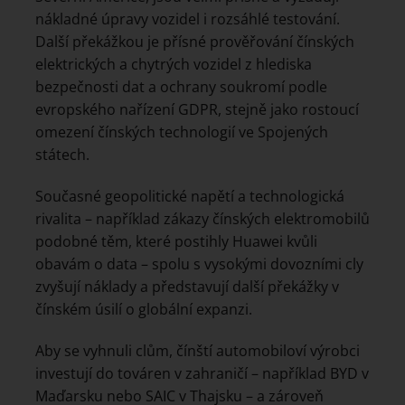
nákladné úpravy vozidel i rozsáhlé testování.
Další překážkou je přísné prověřování čínských
elektrických a chytrých vozidel z hlediska
bezpečnosti dat a ochrany soukromí podle
evropského nařízení GDPR, stejně jako rostoucí
omezení čínských technologií ve Spojených
státech.
Současné geopolitické napětí a technologická
rivalita – například zákazy čínských elektromobilů
podobné těm, které postihly Huawei kvůli
obavám o data – spolu s vysokými dovozními cly
zvyšují náklady a představují další překážky v
čínském úsilí o globální expanzi.
Aby se vyhnuli clům, čínští automobiloví výrobci
investují do továren v zahraničí – například BYD v
Maďarsku nebo SAIC v Thajsku – a zároveň