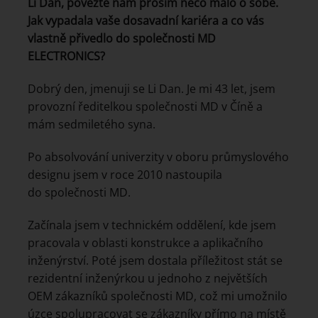
Li Dan, povězte nám prosím něco málo o sobě.
Jak vypadala vaše dosavadní kariéra a co vás
vlastně přivedlo do společnosti MD
ELECTRONICS?
Dobrý den, jmenuji se Li Dan. Je mi 43 let, jsem
provozní ředitelkou společnosti MD v Číně a
mám sedmiletého syna.
Po absolvování univerzity v oboru průmyslového
designu jsem v roce 2010 nastoupila
do společnosti MD.
Začínala jsem v technickém oddělení, kde jsem
pracovala v oblasti konstrukce a aplikačního
inženýrství. Poté jsem dostala příležitost stát se
rezidentní inženýrkou u jednoho z největších
OEM zákazníků společnosti MD, což mi umožnilo
úzce spolupracovat se zákazníky přímo na místě