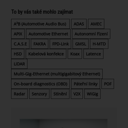
To by vás také mohlo zajímat
A²B (Automotive Audio Bus)
ADAS
AMEC
APIX
Automotive Ethernet
Autonomní řízení
C.A.S.E
FAKRA
FPD-Link
GMSL
H-MTD
HSD
Kabelová konfekce
Koax
Latence
LiDAR
Multi-Gig-Ethernet (multigigabitový Ethernet)
On-board diagnostics (OBD)
Páteřní linky
POF
Radar
Senzory
Stínění
V2X
WiGig