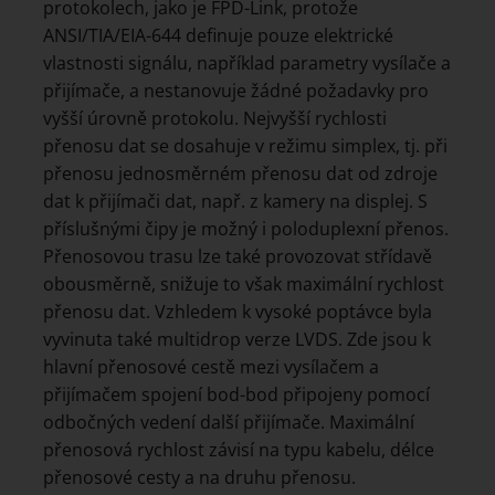
protokolech, jako je FPD-Link, protože
ANSI/TIA/EIA-644 definuje pouze elektrické
vlastnosti signálu, například parametry vysílače a
přijímače, a nestanovuje žádné požadavky pro
vyšší úrovně protokolu. Nejvyšší rychlosti
přenosu dat se dosahuje v režimu simplex, tj. při
přenosu jednosměrném přenosu dat od zdroje
dat k přijímači dat, např. z kamery na displej. S
příslušnými čipy je možný i poloduplexní přenos.
Přenosovou trasu lze také provozovat střídavě
obousměrně, snižuje to však maximální rychlost
přenosu dat. Vzhledem k vysoké poptávce byla
vyvinuta také multidrop verze LVDS. Zde jsou k
hlavní přenosové cestě mezi vysílačem a
přijímačem spojení bod-bod připojeny pomocí
odbočných vedení další přijímače. Maximální
přenosová rychlost závisí na typu kabelu, délce
přenosové cesty a na druhu přenosu.