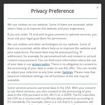
Přeskočit
Čeština
+49 (0) 8638 604-0
This bu
na
Privacy Preference
obsah
We use cookies on our website. Some of them are essential, while
others help us to improve this website and your experience.
If you are under 16 and wish to give consent to optional services, you
MENU
must ask your legal guardians for permission.
We use cookies and other technologies on our website. Some of
them are essential, while others help us to improve this website and
your experience.
Personal data may be processed (e.g. IP
PUBLIKOVÁNO DNE
16. 12. 2024
AUTOREM
JONAS RUMOLD
addresses), for example for personalized ads and content or ad and
content measurement.
You can find more information about the use
LVDS
of your data in our
privacy policy
.
There is no obligation to consent to
the processing of your data in order to use this offer.
You can revoke
or adjust your selection at any time under
Settings
.
Please note that
based on individual settings not all functions of the site may be
Co znamená LVDS?
available.
LVDS (Low Voltage Differential Signalling, nebo-li
Some services process personal data in the USA. With your consent
to use these services, you also consent to the processing of your
nízkonapěťová diferenciální signalizace) je
data in the USA pursuant to Art. 49 (1) lit. a GDPR. The ECJ classifies
the USA as a country with insufficient data protection according to
technologie elektrického přenosu digitálních
EU standards. For example, there is a risk that U.S. authorities will