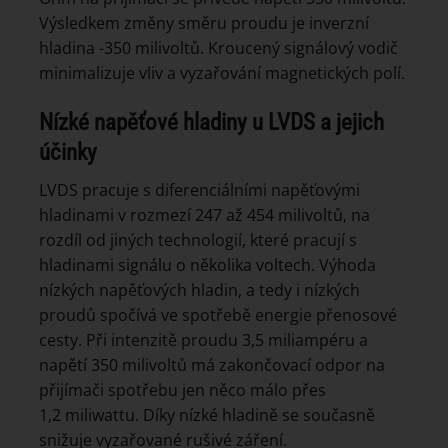
Výsledkem změny směru proudu je inverzní
hladina -350 milivoltů. Kroucený signálový vodič
minimalizuje vliv a vyzařování magnetických polí.
Nízké napěťové hladiny u LVDS a jejich
účinky
LVDS pracuje s diferenciálními napěťovými
hladinami v rozmezí 247 až 454 milivoltů, na
rozdíl od jiných technologií, které pracují s
hladinami signálu o několika voltech. Výhoda
nízkých napěťových hladin, a tedy i nízkých
proudů spočívá ve spotřebě energie přenosové
cesty. Při intenzitě proudu 3,5 miliampéru a
napětí 350 milivoltů má zakončovací odpor na
přijímači spotřebu jen něco málo přes
1,2 miliwattu. Díky nízké hladině se současně
snižuje vyzařované rušivé záření.