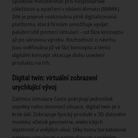
Spolkové ministerstvo pro hospodářské
záležitosti a opatření v oblasti klimatu (BMWK).
Zde je poprvé realizována plně digitalizovaná
platforma, která firmám umožňuje vyvíjet
palubní sítě pomocí simulací – od fáze konceptu
až po sériovou výrobu. Rozhodnutí o návrhu
jsou ověřována již ve fázi konceptu a tento
digitální koncept zkracuje dobu uvedení
produktu na trh.
Digital twin: virtuální zobrazení
urychlující vývoj
Zatímco simulace často pokrývají jednotlivé
aspekty nebo testovací situace, digital twin je o
krok dál. Zobrazuje fyzický produkt v 3D datovém
modelu; včetně geometrie, elektrických
vlastností a vnějších vlivů. Díky tomu lze kabelové
systémy simulovat a optimalizovat v reálném