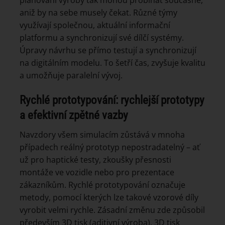
plánování výroby tak mohou probíhat současně,
aniž by na sebe musely čekat. Různé týmy
využívají společnou, aktuální informační
platformu a synchronizují své dílčí systémy.
Úpravy návrhu se přímo testují a synchronizují
na digitálním modelu. To šetří čas, zvyšuje kvalitu
a umožňuje paralelní vývoj.
Rychlé prototypování: rychlejší prototypy
a efektivní zpětné vazby
Navzdory všem simulacím zůstává v mnoha
případech reálný prototyp nepostradatelný – ať
už pro haptické testy, zkoušky přesnosti
montáže ve vozidle nebo pro prezentace
zákazníkům. Rychlé prototypování označuje
metody, pomocí kterých lze takové vzorové díly
vyrobit velmi rychle. Zásadní změnu zde způsobil
především 3D tisk (aditivní výroba). 3D tisk