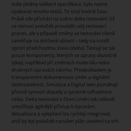
stále plněny veškeré specifikace, bylo nutné
opakovat mnoho testů. To stojí hodně času.
Právě zde přichází na scénu delta testování: Už
se nemusí pokaždé provádět celý testovací
proces, ale v případě změny se testování cíleně
zaměřuje na dotčené oblasti – tedy na rozdíl
oproti předchozímu stavu (delta). Testují se tak
pouze komponenty, kterých se úpravy skutečně
týkají, například při změnách materiálu nebo
drobných úpravách návrhu. Předpokladem je
transparentní dokumentace změn a digitální
sledovatelnost. Simulace a Digital twin pomáhají
přesně vymezit dopady a správně odhadnout
rizika. Delta testování v řízení změn tak celkově
umožňuje agilnější přístup k úpravám:
Aktualizace a vylepšení lze rychleji integrovat,
aniž by byl pokaždé narušen plán uvedení na trh.