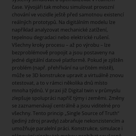
čase. Vývojáři tak mohou simulovat provozní
chování ve vozidle ještě před samotnou existencí
reálných prototypů. Na digitálním modelu lze
například analyzovat mechanické zatížení,
tepelnou degradaci nebo elektrické rušení.
Všechny kroky procesu – až po výrobu – lze
bezproblémově propojit a jsou postaveny na
jedné digitální datové platformě. Pokud je zjištěn
problém (např. přehřívání na určitém místě),
může se 3D konstrukce upravit a virtuálně znovu
otestovat, a to v rámci několika dnů místo
mnoha týdnů. V praxi již Digital twin v průmyslu
zlepšuje spolupráci napříč týmy i zeměmi. Změny
se zaznamenávají centrálně a jsou viditelné pro
všechny. Tento princip „Single Source of Truth“
(jediný zdroj pravdy) zabraňuje nekonzistencím a
umožňuje paralelní práci. Konstrukce, simulace i