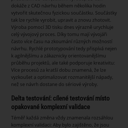
dokáže z CAD návrhu během několika hodin
vytvořit skutečnou fyzickou součástku. Součástky
tak lze rychle vyrobit, upravit a znovu zhotovit.
Výroba pomocí 3D tisku dnes výrazně urychluje
celý vývojový proces. Díky tomu mají vývojáři
často více času na zkoumání různých možností
návrhu. Rychlé prototypování tedy přispívá nejen
k agilnějšímu a zákaznicky orientovanějšímu
průběhu projektů, ale také podporuje kreativitu:
Více procesů za kratší dobu znamená, že lze
vyzkoušet a optimalizovat rozmanitější nápady,
než se návrh dostane do sériové výroby.
Delta testování: cílené testování místo
opakované komplexní validace
Téměř každá změna vždy znamenala rozsáhlou
komplexní validaci: Aby bylo zajištěno, že jsou