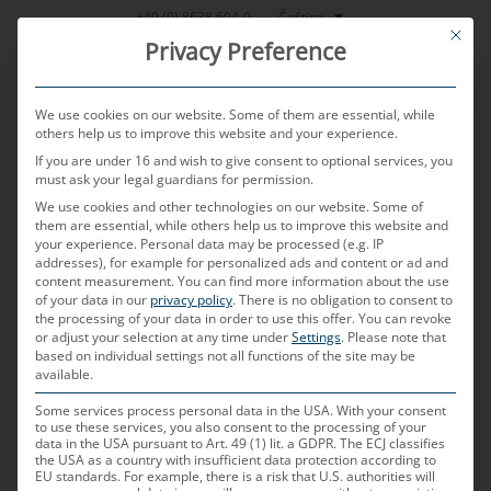
Přeskočit
Čeština
+49 (0) 8638 604-0
This bu
na
Privacy Preference
obsah
We use cookies on our website. Some of them are essential, while
others help us to improve this website and your experience.
If you are under 16 and wish to give consent to optional services, you
MENU
must ask your legal guardians for permission.
We use cookies and other technologies on our website. Some of
them are essential, while others help us to improve this website and
your experience.
Personal data may be processed (e.g. IP
PUBLIKOVÁNO DNE
26. 6. 2025
AUTOREM
JOHANNES TRAE
addresses), for example for personalized ads and content or ad and
content measurement.
You can find more information about the use
Díky digitálním vývojovým
of your data in our
privacy policy
.
There is no obligation to consent to
the processing of your data in order to use this offer.
You can revoke
or adjust your selection at any time under
Settings
.
Please note that
metodám se datové kabely
based on individual settings not all functions of the site may be
available.
pro automobily dostávají na
Some services process personal data in the USA. With your consent
to use these services, you also consent to the processing of your
trh rychleji než kdy dříve
data in the USA pursuant to Art. 49 (1) lit. a GDPR. The ECJ classifies
the USA as a country with insufficient data protection according to
EU standards. For example, there is a risk that U.S. authorities will