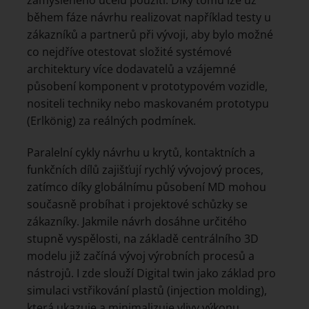
během fáze návrhu realizovat například testy u
zákazníků a partnerů při vývoji, aby bylo možné
co nejdříve otestovat složité systémové
architektury více dodavatelů a vzájemné
působení komponent v prototypovém vozidle,
nositeli techniky nebo maskovaném prototypu
(Erlkönig) za reálných podmínek.
Paralelní cykly návrhu u krytů, kontaktních a
funkčních dílů zajišťují rychlý vývojový proces,
zatímco díky globálnímu působení MD mohou
současně probíhat i projektové schůzky se
zákazníky. Jakmile návrh dosáhne určitého
stupně vyspělosti, na základě centrálního 3D
modelu již začíná vývoj výrobních procesů a
nástrojů. I zde slouží Digital twin jako základ pro
simulaci vstřikování plastů (injection molding),
která ukazuje a minimalizuje vlivy výkonu