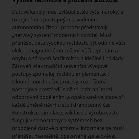
Datové kabely musí zvládat stále vyšší nároky, a
to zejména s postupným zaváděním
autonomního řízení, protože představují
„nervový systém“ moderních vozidel. Musí
přenášet data vysokou rychlostí, být odolné vůči
elektromagnetickému rušení, vůči teplotám a
ohybu a zároveň šetřit místo a ideálně i náklady.
Zároveň však tradiční sekvenční vývojové
postupy zpomalují rychlou implementaci:
Dlouhé koordinační procesy, roztříštěná
nástrojová prostředí, složité rozhraní mezi
odbornými odděleními a opakované validace při
každé změně návrhu stojí drahocenný čas.
Konstrukce, simulace, validace a výroba často
fungují v samostatných systémech bez
propojené datové platformy. Informace se musí
přenášet manuálně, opakovaně zpracovávat