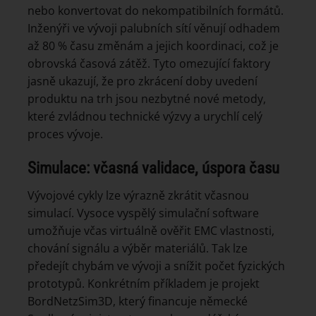
nebo konvertovat do nekompatibilních formátů.
Inženýři ve vývoji palubních sítí věnují odhadem
až 80 % času změnám a jejich koordinaci, což je
obrovská časová zátěž. Tyto omezující faktory
jasně ukazují, že pro zkrácení doby uvedení
produktu na trh jsou nezbytné nové metody,
které zvládnou technické výzvy a urychlí celý
proces vývoje.
Simulace: včasná validace, úspora času
Vývojové cykly lze výrazně zkrátit včasnou
simulací. Vysoce vyspělý simulační software
umožňuje včas virtuálně ověřit EMC vlastnosti,
chování signálu a výběr materiálů. Tak lze
předejít chybám ve vývoji a snížit počet fyzických
prototypů. Konkrétním příkladem je projekt
BordNetzSim3D, který financuje německé