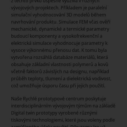
z těchto prvků úspěšně využívá v různých
vývojových projektech. Příkladem je paralelní
simulační vyhodnocování 3D modelů během
navrhování produktu. Simulace FEM včas ověří
mechanické, dynamické a termické parametry
budoucí komponenty a vysokofrekvenční a
elektrická simulace vyhodnocuje parametry k
vysoce výkonnému přenosu dat. K tomu byla
vytvořena rozsáhlá databáze materiálů, která
obsahuje základní vlastnosti polymerů a kovů
včetně faktorů závislých na designu, například
průběh teploty, tlumení a dielektrická vodivost,
což umožňuje úsporu času při jejich použití.
Naše Rychlé prototypové centrum poskytuje
interdisciplinárním vývojovým týmům na základě
Digital twin prototypy vyrobené různými
tiskovými technologiemi, které jsou voleny podle
zamýšleného účelu použití. Díky tomu lze už