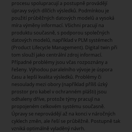
procesu spolupracují a postupně provádějí
úpravy svých dílčích výsledků. Podmínkou je
použití průběžných datových modelů a vysoká
míra výměny informací. Všichni pracují na
produktu současně, s podporou společných
datových modelů, například v PLM systémech
(Product Lifecycle Management). Digital twin při
tom slouží jako centrální zdroj informací.
Případné problémy jsou včas rozpoznány a
řešeny. Výhodou paralelního vývoje je úspora
času a lepší kvalita výsledků. Problémy či
nesoulady mezi obory (například příliš úzký
prostor pro kabel v ochranném plášti) jsou
odhaleny dříve, protože týmy pracují na
propojeném celkovém systému současně.
Úpravy se neprovádějí až na konci v náročných
cyklech změn, ale řeší se průběžně. Postupně tak
vzniká optimálně vyladěný návrh.