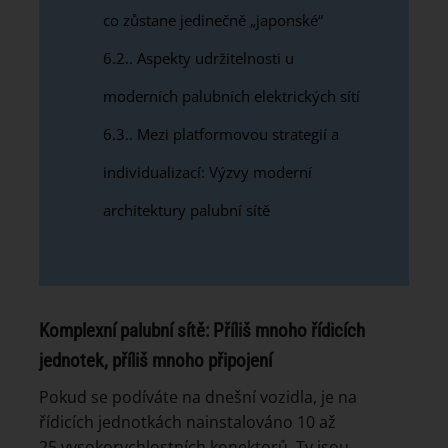
co zůstane jedinečně „japonské“
6.2.
Aspekty udržitelnosti u
moderních palubních elektrických sítí
6.3.
Mezi platformovou strategií a
individualizací: Výzvy moderní
architektury palubní sítě
Komplexní palubní sítě: Příliš mnoho řídicích
jednotek, příliš mnoho připojení
Pokud se podíváte na dnešní vozidla, je na
řídicích jednotkách nainstalováno 10 až
25 vysokorychlostních konektorů. Ty jsou