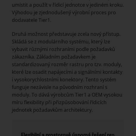
umístit a použít v řídicí jednotce v jediném kroku.
Výhodou je zjednodušený výrobní proces pro
dodavatele Tier1.
Druhá možnost představuje zcela nový přístup.
Skládá se z modulárního systému, který lze
vybavit různými rozhraními podle požadavků
zákazníka. Základním požadavkem je
standardizovaný rozměr rastru pro tzv. moduly,
které lze osadit napájecími a signálními kontakty
i vysokorychlostními konektory. Tento systém
funguje nezávisle na původním rozhraní s
moduly. To dává výrobcům Tier1 a OEM vysokou
míru flexibility při přizpůsobování řídicích
jednotek požadavkům architektury.
Flexibilní a prostorově úsporná řešení pro