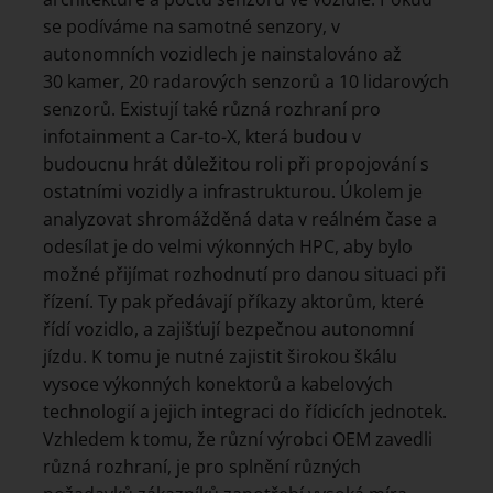
se podíváme na samotné senzory, v
autonomních vozidlech je nainstalováno až
30 kamer, 20 radarových senzorů a 10 lidarových
senzorů. Existují také různá rozhraní pro
infotainment a Car-to-X, která budou v
budoucnu hrát důležitou roli při propojování s
ostatními vozidly a infrastrukturou. Úkolem je
analyzovat shromážděná data v reálném čase a
odesílat je do velmi výkonných HPC, aby bylo
možné přijímat rozhodnutí pro danou situaci při
řízení. Ty pak předávají příkazy aktorům, které
řídí vozidlo, a zajišťují bezpečnou autonomní
jízdu. K tomu je nutné zajistit širokou škálu
vysoce výkonných konektorů a kabelových
technologií a jejich integraci do řídicích jednotek.
Vzhledem k tomu, že různí výrobci OEM zavedli
různá rozhraní, je pro splnění různých