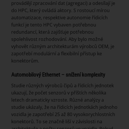
provádějí zpracování dat (agregaci) a odesílají je
do HPC, který ovládá aktory. S rostoucí mírou
automatizace, respektive autonomie řídicích
funkcí je tento HPC vybaven potřebnou
redundancí, která zajišťuje potřebnou
spolehlivost rozhodování. Aby bylo možné
vyhovět různým architekturám výrobců OEM, je
zapotřebí modulární a flexibilní přístup ke
konektorům.
Automobilový Ethernet – snížení komplexity
Studie různých výrobců čipů a řídicích jednotek
ukazují, že počet senzorů v příštích několika
letech dramaticky vzroste. Různé analýzy a
studie ukázaly, že na řídicích jednotkách jednoho
vozidla je zapotřebí 25 až 80 vysokorychlostních
konektorů. To se značně liší v závislosti na
architektuře a počtu senzorů ve vozidle. Pokud