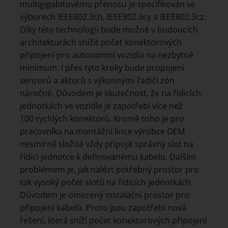
multigigabitovému přenosu je specifikován ve
výborech IEEE802.3ch, IEEE802.3cy a IEEE802.3cz.
Díky této technologii bude možné v budoucích
architekturách snížit počet konektorových
připojení pro autonomní vozidla na nezbytné
minimum. I přes tyto kroky bude propojení
senzorů a aktorů s výkonnými řadiči zón
náročné. Důvodem je skutečnost, že na řídicích
jednotkách ve vozidle je zapotřebí více než
100 rychlých konektorů. Kromě toho je pro
pracovníka na montážní lince výrobce OEM
nesmírně složité vždy připojit správný slot na
řídicí jednotce k definovanému kabelu. Dalším
problémem je, jak nalézt potřebný prostor pro
tak vysoký počet slotů na řídicích jednotkách.
Důvodem je omezený instalační prostor pro
připojení kabelů. Proto jsou zapotřebí nová
řešení, která sníží počet konektorových připojení