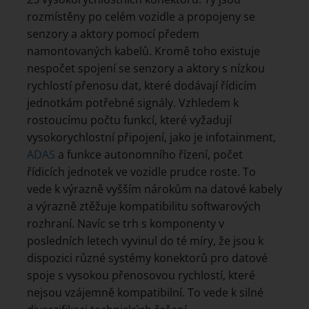
rozmístěny po celém vozidle a propojeny se
senzory a aktory pomocí předem
namontovaných kabelů. Kromě toho existuje
nespočet spojení se senzory a aktory s nízkou
rychlostí přenosu dat, které dodávají řídicím
jednotkám potřebné signály. Vzhledem k
rostoucímu počtu funkcí, které vyžadují
vysokorychlostní připojení, jako je infotainment,
ADAS
a funkce autonomního řízení, počet
řídicích jednotek ve vozidle prudce roste. To
vede k výrazně vyšším nárokům na datové kabely
a výrazně ztěžuje kompatibilitu softwarových
rozhraní. Navíc se trh s komponenty v
posledních letech vyvinul do té míry, že jsou k
dispozici různé systémy konektorů pro datové
spoje s vysokou přenosovou rychlostí, které
nejsou vzájemně kompatibilní. To vede k silné