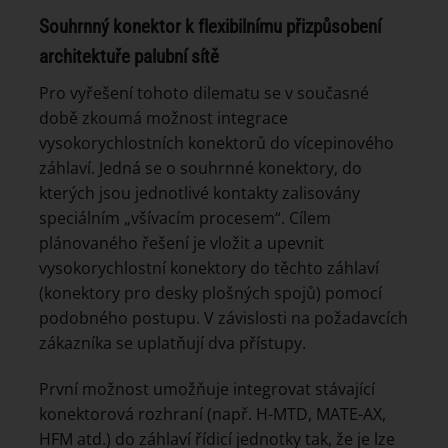
Souhrnný konektor k flexibilnímu přizpůsobení
architektuře palubní sítě
Pro vyřešení tohoto dilematu se v současné
době zkoumá možnost integrace
vysokorychlostních konektorů do vícepinového
záhlaví. Jedná se o souhrnné konektory, do
kterých jsou jednotlivé kontakty zalisovány
speciálním „všívacím procesem“. Cílem
plánovaného řešení je vložit a upevnit
vysokorychlostní konektory do těchto záhlaví
(konektory pro desky plošných spojů) pomocí
podobného postupu. V závislosti na požadavcích
zákazníka se uplatňují dva přístupy.
První možnost umožňuje integrovat stávající
konektorová rozhraní (např. H-MTD, MATE-AX,
HFM atd.) do záhlaví řídicí jednotky tak, že je lze