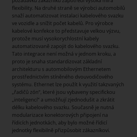
požadavků zákazníků zapotřebí vysoká míra
flexibility. Na druhé straně se výrobci automobilů
snaží automatizovat instalaci kabelového svazku
ve vozidle a snížit počet kabelů. Pro výrobce
kabelové konfekce to představuje velkou výzvu,
protože musí vysokorychlostní kabely
automatizovaně zapojit do kabelového svazku.
Tato integrace není možná v jednom kroku, a
proto je snaha standardizovat základní
architekturu s automobilovým Ethernetem
prostřednictvím stíněného dvouvodičového
systému. Ethernet lze použít k využití takzvaných
„řadičů zón“, které jsou vybaveny specifickou
„inteligencí“ a umožňují zjednodušit a zkrátit
délku kabelového svazku. Současně je nutná
modularizace konektorových připojení na
řídicích jednotkách, aby bylo možné řídicí
jednotky flexibilně přizpůsobit zákazníkovi.