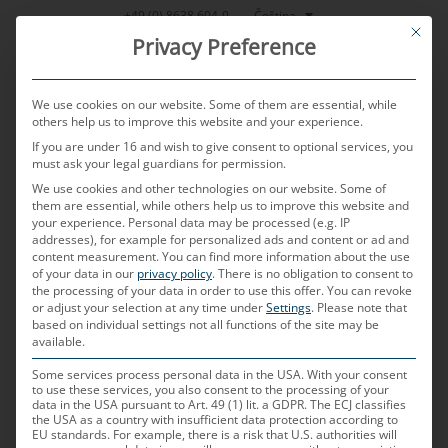
Přeskočit
Čeština
+49 (0) 8638 604-0
This bu
na
Privacy Preference
obsah
We use cookies on our website. Some of them are essential, while
others help us to improve this website and your experience.
If you are under 16 and wish to give consent to optional services, you
MENU
must ask your legal guardians for permission.
We use cookies and other technologies on our website. Some of
them are essential, while others help us to improve this website and
your experience.
Personal data may be processed (e.g. IP
PUBLIKOVÁNO DNE
27. 3. 2024
AUTOREM
HELMUT PRITZ
addresses), for example for personalized ads and content or ad and
content measurement.
You can find more information about the use
Kolik konektorů budou
of your data in our
privacy policy
.
There is no obligation to consent to
the processing of your data in order to use this offer.
You can revoke
or adjust your selection at any time under
Settings
.
Please note that
potřebovat vozidla
based on individual settings not all functions of the site may be
available.
budoucnosti? – Nové
Some services process personal data in the USA. With your consent
to use these services, you also consent to the processing of your
architektury palubní sítě a
data in the USA pursuant to Art. 49 (1) lit. a GDPR. The ECJ classifies
the USA as a country with insufficient data protection according to
prostorově úsporná řešení
EU standards. For example, there is a risk that U.S. authorities will