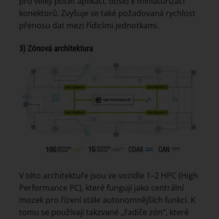
pro velký počet aplikací, došlo k miniaturizaci
konektorů. Zvyšuje se také požadovaná rychlost
přenosu dat mezi řídicími jednotkami.
3) Zónová architektura
V této architektuře jsou ve vozidle 1–2 HPC (High
Performance PC), které fungují jako centrální
mozek pro řízení stále autonomnějších funkcí. K
tomu se používají takzvané „řadiče zón“, které