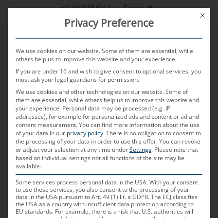
Přeskočit
Čeština
+49 (0) 8638 604-0
This bu
na
Privacy Preference
obsah
We use cookies on our website. Some of them are essential, while
others help us to improve this website and your experience.
If you are under 16 and wish to give consent to optional services, you
MENU
must ask your legal guardians for permission.
We use cookies and other technologies on our website. Some of
them are essential, while others help us to improve this website and
your experience.
Personal data may be processed (e.g. IP
PUBLIKOVÁNO DNE
11. 12. 2024
AUTOREM
JONAS RUMOLD
addresses), for example for personalized ads and content or ad and
content measurement.
You can find more information about the use
ADAS
of your data in our
privacy policy
.
There is no obligation to consent to
the processing of your data in order to use this offer.
You can revoke
or adjust your selection at any time under
Settings
.
Please note that
based on individual settings not all functions of the site may be
Co znamená ADAS?
available.
Advanced Driver Assistance Systems (ADAS) jsou
Some services process personal data in the USA. With your consent
to use these services, you also consent to the processing of your
vyspělé asistenční systémy, které pomáhají zvýšit
data in the USA pursuant to Art. 49 (1) lit. a GDPR. The ECJ classifies
the USA as a country with insufficient data protection according to
bezpečnost a pohodlí při řízení. Příkladem jsou
EU standards. For example, there is a risk that U.S. authorities will