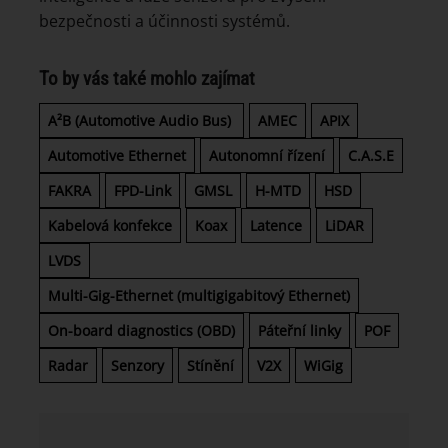
bezpečnosti a účinnosti systémů.
To by vás také mohlo zajímat
A²B (Automotive Audio Bus)
AMEC
APIX
Automotive Ethernet
Autonomní řízení
C.A.S.E
FAKRA
FPD-Link
GMSL
H-MTD
HSD
Kabelová konfekce
Koax
Latence
LiDAR
LVDS
Multi-Gig-Ethernet (multigigabitový Ethernet)
On-board diagnostics (OBD)
Páteřní linky
POF
Radar
Senzory
Stínění
V2X
WiGig