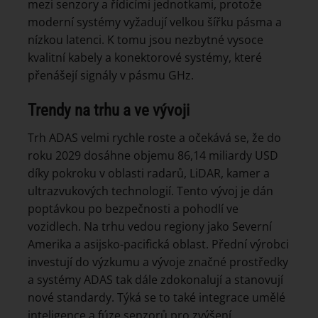
mezi senzory a řídicími jednotkami, protože
moderní systémy vyžadují velkou šířku pásma a
nízkou latenci. K tomu jsou nezbytné vysoce
kvalitní kabely a konektorové systémy, které
přenášejí signály v pásmu GHz.
Trendy na trhu a ve vývoji
Trh ADAS velmi rychle roste a očekává se, že do
roku 2029 dosáhne objemu 86,14 miliardy USD
díky pokroku v oblasti radarů, LiDAR, kamer a
ultrazvukových technologií. Tento vývoj je dán
poptávkou po bezpečnosti a pohodlí ve
vozidlech. Na trhu vedou regiony jako Severní
Amerika a asijsko-pacifická oblast. Přední výrobci
investují do výzkumu a vývoje značné prostředky
a systémy ADAS tak dále zdokonalují a stanovují
nové standardy. Týká se to také integrace umělé
inteligence a fúze senzorů pro zvýšení