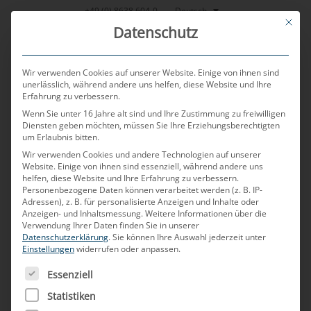
Zum
Deutsch
+49 (0) 8638 604-0
This bu
Inhalt
Datenschutz
springen
Wir verwenden Cookies auf unserer Website. Einige von ihnen sind
unerlässlich, während andere uns helfen, diese Website und Ihre
Erfahrung zu verbessern.
MENU
Wenn Sie unter 16 Jahre alt sind und Ihre Zustimmung zu freiwilligen
Diensten geben möchten, müssen Sie Ihre Erziehungsberechtigten
um Erlaubnis bitten.
Messen und
Wir verwenden Cookies und andere Technologien auf unserer
Website. Einige von ihnen sind essenziell, während andere uns
helfen, diese Website und Ihre Erfahrung zu verbessern.
Personenbezogene Daten können verarbeitet werden (z. B. IP-
Kongresse:
Adressen), z. B. für personalisierte Anzeigen und Inhalte oder
Anzeigen- und Inhaltsmessung.
Weitere Informationen über die
Verwendung Ihrer Daten finden Sie in unserer
Persönlicher
Datenschutzerklärung
.
Sie können Ihre Auswahl jederzeit unter
Einstellungen
widerrufen oder anpassen.
ES FOLGT EINE LISTE DER SERVICE-GRUPPEN, FÜR DIE
Essenziell
Kontakt – direkte
Statistiken