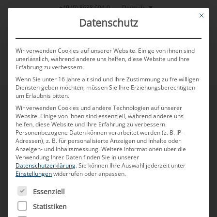
Zum
Deutsch
+49 (0) 8638 604-0
This bu
Inhalt
Datenschutz
springen
Wir verwenden Cookies auf unserer Website. Einige von ihnen sind
unerlässlich, während andere uns helfen, diese Website und Ihre
Erfahrung zu verbessern.
MENU
Wenn Sie unter 16 Jahre alt sind und Ihre Zustimmung zu freiwilligen
Diensten geben möchten, müssen Sie Ihre Erziehungsberechtigten
um Erlaubnis bitten.
Einkaufsbedingungen
Wir verwenden Cookies und andere Technologien auf unserer
Website. Einige von ihnen sind essenziell, während andere uns
helfen, diese Website und Ihre Erfahrung zu verbessern.
Personenbezogene Daten können verarbeitet werden (z. B. IP-
Adressen), z. B. für personalisierte Anzeigen und Inhalte oder
MD ELEKTRONIK (D)
Anzeigen- und Inhaltsmessung.
Weitere Informationen über die
Verwendung Ihrer Daten finden Sie in unserer
Einkaufsbedingungen / Purchasing Terms & Conditions
Datenschutzerklärung
.
Sie können Ihre Auswahl jederzeit unter
Einstellungen
widerrufen oder anpassen.
MD ELEKTRONIK (CZ)
ES FOLGT EINE LISTE DER SERVICE-GRUPPEN, FÜR DIE
Essenziell
Einkaufsbedingungen
Statistiken
MD ELECTRONICS (CN)