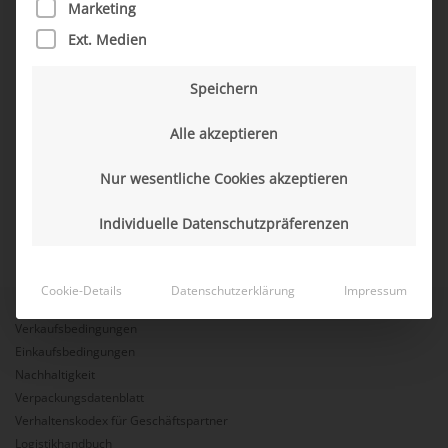
Marketing
Einkaufsbedingungen
Ext. Medien
MD ELEKTRONIK (MX)
Speichern
Einkaufsbedingungen
Alle akzeptieren
MD ELEKTRONIK (BG)
Einkaufsbedingungen
Nur wesentliche Cookies akzeptieren
Individuelle Datenschutzpräferenzen
Cookie-Details
Datenschutzerklärung
Impressum
Verkaufsbedingungen
Einkaufsbedingungen
Nachhaltigkeit
Verpackungsdatenblatt
Verhaltenskodex für Geschäftspartner
Logistikhandbuch