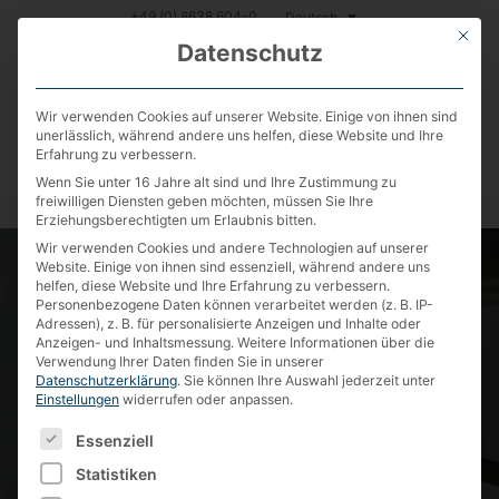
Zum
Deutsch
+49 (0) 8638 604-0
This bu
Inhalt
Datenschutz
springen
Wir verwenden Cookies auf unserer Website. Einige von ihnen sind
unerlässlich, während andere uns helfen, diese Website und Ihre
Erfahrung zu verbessern.
MENU
Wenn Sie unter 16 Jahre alt sind und Ihre Zustimmung zu
freiwilligen Diensten geben möchten, müssen Sie Ihre
Erziehungsberechtigten um Erlaubnis bitten.
Wir verwenden Cookies und andere Technologien auf unserer
Website. Einige von ihnen sind essenziell, während andere uns
helfen, diese Website und Ihre Erfahrung zu verbessern.
Personenbezogene Daten können verarbeitet werden (z. B. IP-
Adressen), z. B. für personalisierte Anzeigen und Inhalte oder
Anzeigen- und Inhaltsmessung.
Weitere Informationen über die
Verwendung Ihrer Daten finden Sie in unserer
Datenschutzerklärung
.
Sie können Ihre Auswahl jederzeit unter
Einstellungen
widerrufen oder anpassen.
ES FOLGT EINE LISTE DER SERVICE-GRUPPEN, FÜR
Essenziell
Statistiken