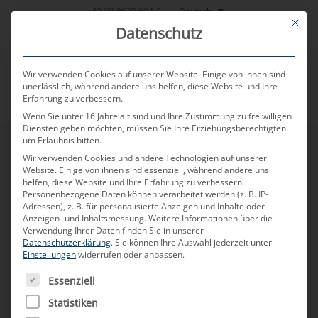
Zum
Deutsch
+49 (0) 8638 604-0
This bu
Inhalt
Datenschutz
springen
Wir verwenden Cookies auf unserer Website. Einige von ihnen sind
unerlässlich, während andere uns helfen, diese Website und Ihre
Erfahrung zu verbessern.
MENU
Wenn Sie unter 16 Jahre alt sind und Ihre Zustimmung zu freiwilligen
Diensten geben möchten, müssen Sie Ihre Erziehungsberechtigten
um Erlaubnis bitten.
Allgemeine
Wir verwenden Cookies und andere Technologien auf unserer
Website. Einige von ihnen sind essenziell, während andere uns
helfen, diese Website und Ihre Erfahrung zu verbessern.
Personenbezogene Daten können verarbeitet werden (z. B. IP-
Verkaufsbedingungen
Adressen), z. B. für personalisierte Anzeigen und Inhalte oder
Anzeigen- und Inhaltsmessung.
Weitere Informationen über die
Verwendung Ihrer Daten finden Sie in unserer
Datenschutzerklärung
.
Sie können Ihre Auswahl jederzeit unter
Einstellungen
widerrufen oder anpassen.
MD ELEKTRONIK GmbH
ES FOLGT EINE LISTE DER SERVICE-GRUPPEN, FÜR DIE
Essenziell
Allgemeine Verkaufsbedingungen
Statistiken