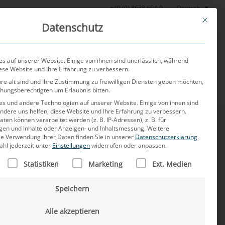
Deutsch
+49 (0) 8638 604-0
This butt
Datenschutz
or
Aktuelles
Über uns
Karriere
Kontakt
s auf unserer Website. Einige von ihnen sind unerlässlich, während
iese Website und Ihre Erfahrung zu verbessern.
re alt sind und Ihre Zustimmung zu freiwilligen Diensten geben möchten,
ehungsberechtigten um Erlaubnis bitten.
s und andere Technologien auf unserer Website. Einige von ihnen sind
ndere uns helfen, diese Website und Ihre Erfahrung zu verbessern.
n können verarbeitet werden (z. B. IP-Adressen), z. B. für
igen und Inhalte oder Anzeigen- und Inhaltsmessung.
Weitere
ie Verwendung Ihrer Daten finden Sie in unserer
Datenschutzerklärung
.
ahl jederzeit unter
Einstellungen
widerrufen oder anpassen.
LISTE DER SERVICE-GRUPPEN, FÜR DIE EINE EINWILLIGUNG
Statistiken
Marketing
Ext. Medien
Speichern
Alle akzeptieren