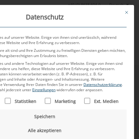
Deutsch
+49 (0) 8638 604-0
This butt
Datenschutz
or
Aktuelles
Über uns
Karriere
Kontakt
s auf unserer Website. Einige von ihnen sind unerlässlich, während
iese Website und Ihre Erfahrung zu verbessern.
re alt sind und Ihre Zustimmung zu freiwilligen Diensten geben möchten,
ehungsberechtigten um Erlaubnis bitten.
s und andere Technologien auf unserer Website. Einige von ihnen sind
ndere uns helfen, diese Website und Ihre Erfahrung zu verbessern.
n können verarbeitet werden (z. B. IP-Adressen), z. B. für
igen und Inhalte oder Anzeigen- und Inhaltsmessung.
Weitere
ie Verwendung Ihrer Daten finden Sie in unserer
Datenschutzerklärung
.
ahl jederzeit unter
Einstellungen
widerrufen oder anpassen.
LISTE DER SERVICE-GRUPPEN, FÜR DIE EINE EINWILLIGUNG
Statistiken
Marketing
Ext. Medien
d Multi-Hybrid-Steckverbinder bei MD ELEKTRONIK.
umfassende Expertise in der Förderung dieser
Speichern
mit Kunden, Start-ups, Steuergeräteherstellern und
eln.
Alle akzeptieren