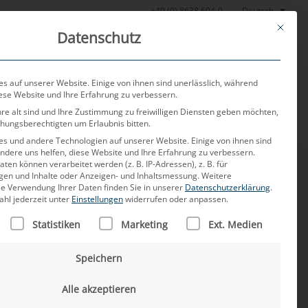
Deutsch
+49 (0) 8638 604-0
This butt
Datenschutz
or
Aktuelles
Über uns
Karriere
Kontakt
s auf unserer Website. Einige von ihnen sind unerlässlich, während
iese Website und Ihre Erfahrung zu verbessern.
re alt sind und Ihre Zustimmung zu freiwilligen Diensten geben möchten,
ehungsberechtigten um Erlaubnis bitten.
s und andere Technologien auf unserer Website. Einige von ihnen sind
ndere uns helfen, diese Website und Ihre Erfahrung zu verbessern.
n können verarbeitet werden (z. B. IP-Adressen), z. B. für
igen und Inhalte oder Anzeigen- und Inhaltsmessung.
Weitere
ie Verwendung Ihrer Daten finden Sie in unserer
Datenschutzerklärung
.
ahl jederzeit unter
Einstellungen
widerrufen oder anpassen.
LISTE DER SERVICE-GRUPPEN, FÜR DIE EINE EINWILLIGUNG
Statistiken
Marketing
Ext. Medien
alen Kunden von MD. Mit mehr als 15 Jahren
n USA ist er ein Experte auf seinem Gebiet. Seine
Speichern
ungen zu schaffen, um komplexe Herausforderungen
lgreich zu meistern. Dabei schätzt er besonders den
Alle akzeptieren
beit in internationalen Teams.