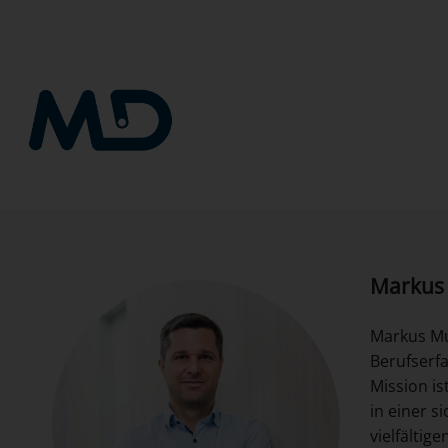
Zum
Inhalt
springen
Markus
Markus Muß
Berufserfa
Mission i
in einer s
vielfältig