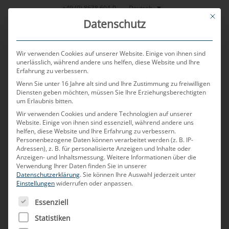
Zum
Deutsch
+49 (0) 8638 604-0
This bu
Inhalt
Datenschutz
springen
Wir verwenden Cookies auf unserer Website. Einige von ihnen sind
unerlässlich, während andere uns helfen, diese Website und Ihre
Erfahrung zu verbessern.
MENU
Wenn Sie unter 16 Jahre alt sind und Ihre Zustimmung zu freiwilligen
Diensten geben möchten, müssen Sie Ihre Erziehungsberechtigten
um Erlaubnis bitten.
Wir verwenden Cookies und andere Technologien auf unserer
Website. Einige von ihnen sind essenziell, während andere uns
helfen, diese Website und Ihre Erfahrung zu verbessern.
Personenbezogene Daten können verarbeitet werden (z. B. IP-
Adressen), z. B. für personalisierte Anzeigen und Inhalte oder
Anzeigen- und Inhaltsmessung.
Weitere Informationen über die
Verwendung Ihrer Daten finden Sie in unserer
Datenschutzerklärung
.
Sie können Ihre Auswahl jederzeit unter
Einstellungen
widerrufen oder anpassen.
ES FOLGT EINE LISTE DER SERVICE-GRUPPEN, FÜR DIE
Essenziell
Statistiken