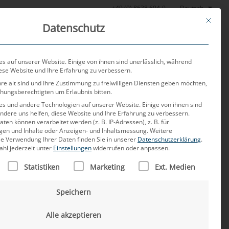
Deutsch
+49 (0) 8638 604-0
This butt
Datenschutz
or
Aktuelles
Über uns
Karriere
Kontakt
s auf unserer Website. Einige von ihnen sind unerlässlich, während
iese Website und Ihre Erfahrung zu verbessern.
re alt sind und Ihre Zustimmung zu freiwilligen Diensten geben möchten,
ehungsberechtigten um Erlaubnis bitten.
s und andere Technologien auf unserer Website. Einige von ihnen sind
ndere uns helfen, diese Website und Ihre Erfahrung zu verbessern.
 Kontakt zu MD
n können verarbeitet werden (z. B. IP-Adressen), z. B. für
igen und Inhalte oder Anzeigen- und Inhaltsmessung.
Weitere
ie Verwendung Ihrer Daten finden Sie in unserer
Datenschutzerklärung
.
ahl jederzeit unter
Einstellungen
widerrufen oder anpassen.
LEKTRONIK
LISTE DER SERVICE-GRUPPEN, FÜR DIE EINE EINWILLIGUNG
Statistiken
Marketing
Ext. Medien
Speichern
ontinente I 5.000 Mitarbeiter I
Alle akzeptieren
00% Automotive