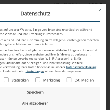
Deutsch
+49 (0) 8638 604-0
This butt
Datenschutz
or
Aktuelles
Über uns
Karriere
Kontakt
s auf unserer Website. Einige von ihnen sind unerlässlich, während
iese Website und Ihre Erfahrung zu verbessern.
re alt sind und Ihre Zustimmung zu freiwilligen Diensten geben möchten,
ehungsberechtigten um Erlaubnis bitten.
s und andere Technologien auf unserer Website. Einige von ihnen sind
ndere uns helfen, diese Website und Ihre Erfahrung zu verbessern.
n können verarbeitet werden (z. B. IP-Adressen), z. B. für
igen und Inhalte oder Anzeigen- und Inhaltsmessung.
Weitere
ie Verwendung Ihrer Daten finden Sie in unserer
Datenschutzerklärung
.
ahl jederzeit unter
Einstellungen
widerrufen oder anpassen.
 prägt den französischen
LISTE DER SERVICE-GRUPPEN, FÜR DIE EINE EINWILLIGUNG
Statistiken
Marketing
Ext. Medien
Speichern
Alle akzeptieren