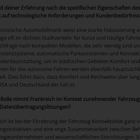
d deiner Erfahrung nach die spezifischen Eigenschaften d
k auf technologische Anforderungen und Kundenbedürfniss
nzösische Automobilmarkt weist eine starke Fokussierung au
ge oft im dichten Stadtverkehr für kurze und häufige Fahr
chfrage nach kompakten Modellen, die sehr wendig sind und
istenzsysteme, automatische Parkassistenten und Konnek
ndardausstattung, um in städtischen Gebieten Komfort und 
nen für das autonome Fahren werden ebenfalls hauptsächlic
elt. Dies führt dazu, dass Komfort und Reichweite über lang
USA und Deutschland der Fall ist.
Rolle nimmt Frankreich im Kontext zunehmender Fahrzeug-
r Datenübertragungslösungen?
ich ist bei der Förderung der Fahrzeug-Konnektivität ganz v
ngsinitiativen und eine enge Zusammenarbeit zwischen Beh
ogieunternehmen und wissenschaftlichen Einrichtungen. Ei