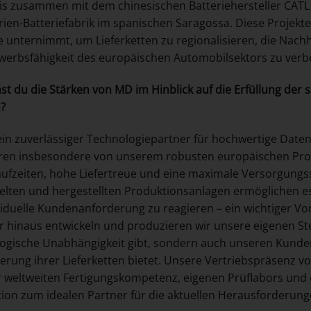
tis zusammen mit dem chinesischen Batteriehersteller CATL 
ien-Batteriefabrik im spanischen Saragossa. Diese Projekt
 unternimmt, um Lieferketten zu regionalisieren, die Nachh
erbsfähigkeit des europäischen Automobilsektors zu verb
st du die Stärken von MD im Hinblick auf die Erfüllung der 
?
ein zuverlässiger Technologiepartner für hochwertige Da
eren insbesondere von unserem robusten europäischen Pro
ufzeiten, hohe Liefertreue und eine maximale Versorgungss
elten und hergestellten Produktionsanlagen ermöglichen es
viduelle Kundenanforderung zu reagieren – ein wichtiger Vor
 hinaus entwickeln und produzieren wir unsere eigenen Ste
ogische Unabhängigkeit gibt, sondern auch unseren Kunde
sierung ihrer Lieferketten bietet. Unsere Vertriebspräsenz 
 weltweiten Fertigungskompetenz, eigenen Prüflabors und 
tion zum idealen Partner für die aktuellen Herausforderun