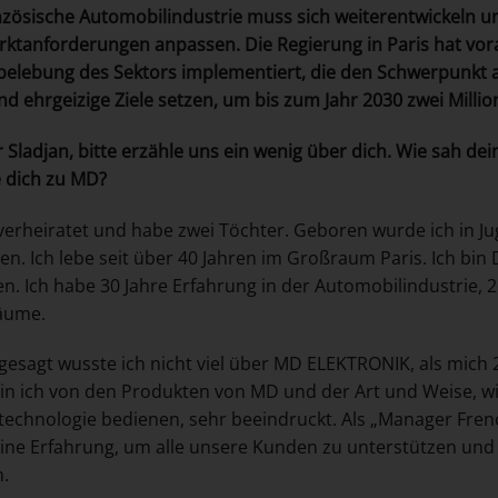
nzösische Automobilindustrie muss sich weiterentwickeln 
rktanforderungen anpassen.
Die Regierung in Paris hat vo
elebung des Sektors implementiert, die den Schwerpunkt 
nd ehrgeizige Ziele setzen, um bis zum Jahr 2030 zwei Milli
 Sladjan, bitte erzähle uns ein wenig über dich. Wie sah d
 dich zu MD?
 verheiratet und habe zwei Töchter. Geboren wurde ich in J
n. Ich lebe seit über 40 Jahren im Großraum Paris. Ich bin
n. Ich habe 30 Jahre Erfahrung in der Automobilindustrie, 
äume.
 gesagt wusste ich nicht viel über MD ELEKTRONIK, als mich
in ich von den Produkten von MD und der Art und Weise, w
technologie bedienen, sehr beeindruckt. Als „Manager Fre
ne Erfahrung, um alle unsere Kunden zu unterstützen und d
n.