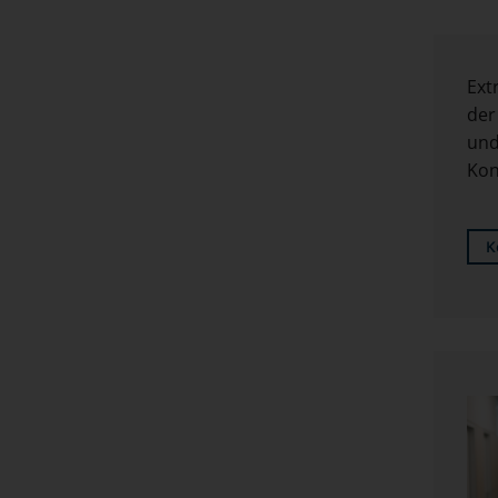
Ext
der
und
Kon
K