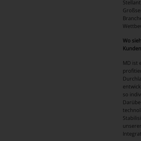
Stellan
Großser
Branche
Wettbew
Wo sieh
Kunden
MD ist 
profiti
Durchla
entwick
so indi
Darüber
technol
Stabili
unserer
Integra