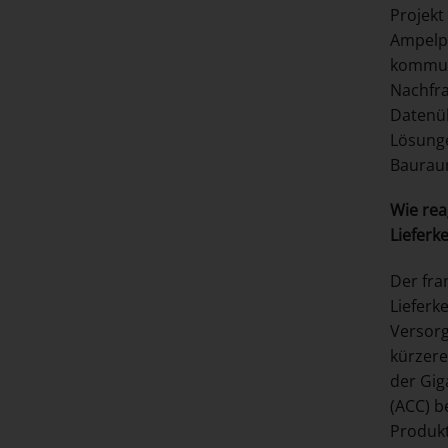
Projekt
Ampelph
kommuni
Nachfra
Datenüb
Lösunge
Bauraum
Wie rea
Lieferk
Der fra
Lieferk
Versorg
kürzere
der Gig
(ACC) b
Produkt