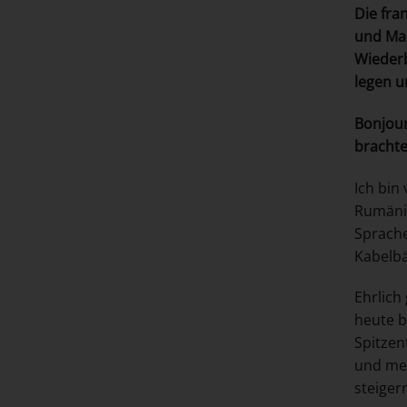
Die fra
und Ma
Wiederb
legen u
Bonjour
brachte
Ich bin
Rumänie
Sprache
Kabelb
Ehrlich
heute b
Spitzen
und mei
steiger