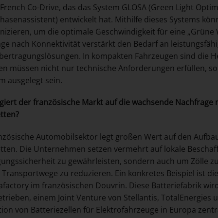
 French Co-Drive, das das System GLOSA (Green Light Optim
asenassistent) entwickelt hat. Mithilfe dieses Systems k
zieren, um die optimale Geschwindigkeit für eine „Grüne
ge nach Konnektivität verstärkt den Bedarf an leistungsfähi
ertragungslösungen. In kompakten Fahrzeugen sind die H
n müssen nicht nur technische Anforderungen erfüllen, s
 ausgelegt sein.
giert der französische Markt auf die wachsende Nachfrage
etten?
nzösische Automobilsektor legt großen Wert auf den Aufba
etten. Die Unternehmen setzen vermehrt auf lokale Beschaff
ungssicherheit zu gewährleisten, sondern auch um Zölle 
 Transportwege zu reduzieren. Ein konkretes Beispiel ist di
afactory im französischen Douvrin. Diese Batteriefabrik wi
etrieben, einem Joint Venture von Stellantis, TotalEnergies 
ion von Batteriezellen für Elektrofahrzeuge in Europa zentr