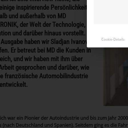
einige inspirierende Persönlichkeiten
alb und außerhalb von MD
ONIK, der Welt der Technologie,
tion und darüber hinaus vorstellt. In
Cookie-Details
 Ausgabe haben wir Sladjan Ivanovic
fen. Er betreut bei MD die Kunden in
eich, und wir haben mit ihm über
Arbeit gesprochen und darüber, wie
ie französische Automobilindustrie
entwickelt.
ich war ein Pionier der Autoindustrie und bis zum Jahr 20
 (nach Deutschland und Spanien). Seitdem ging es die Fahr