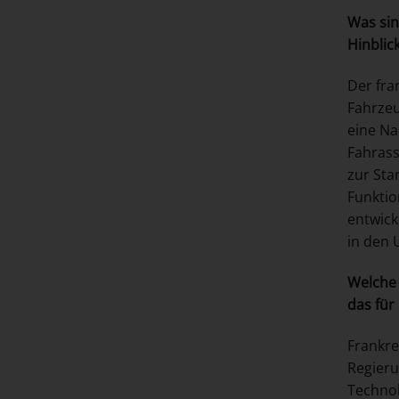
Was sin
Hinblic
Der fra
Fahrzeu
eine Na
Fahrass
zur Sta
Funktio
entwick
in den 
Welche 
das fü
Frankre
Regieru
Technol